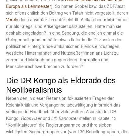
Europa als Lehrmeister
). So hatten Scobel bzw. das ZDF/3sat
sich offensichtlich den Beitrag von Tatah nicht vorgestellt, deren
Verein
doch ausdrücklich dafür eintritt, Afrika eben
nicht
immer
nur als Kriegs- und Krisengebiet darzustellen. Hatte man sie
deshalb eingeladen? In eine Sendung, die endlich einmal die
Gelegenheit geboten hätte etwas tiefer in die Diskussion der
politischen Hintergründe afrikanischen Elends einzusteigen,
westliche Hintermänner und Nutznießer*innen ans Licht zu
zerren und Maßnahmen gegen deren Korruption und
Menschenrechtsverbrechen zu fordern?
Die DR Kongo als Eldorado des
Neoliberalismus
Neben den in dieser Rezension fokussierten Fragen der
Kolonialkritik und Vergangenheitsbewältigung informiert das
vorliegende Handbuch über viele weitere Aspekte der DR
Kongo.
Roos Haer
und
Lilli Banholzer
stellen in Kapitel 13
“Konfliktakteure” die Regierungsarmee und ihre sieben
wichtigsten Gegnergruppen vor (von 130 Rebellengruppen, die