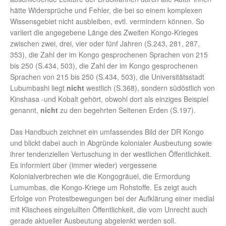
hätte Widersprüche und Fehler, die bei so einem komplexen
Wissensgebiet nicht ausbleiben, evtl. vermindern können. So
variiert die angegebene Länge des Zweiten Kongo-Krieges
zwischen zwei, drei, vier oder fünf Jahren (S.243, 281, 287,
353), die Zahl der im Kongo gesprochenen Sprachen von 215
bis 250 (S.434, 503), die Zahl der im Kongo gesprochenen
Sprachen von 215 bis 250 (S.434, 503), die Universitätsstadt
Lubumbashi liegt
nicht
westlich (S.368), sondern südöstlich von
Kinshasa -und Kobalt gehört, obwohl dort als einziges Beispiel
genannt,
nicht
zu den begehrten Seltenen Erden (S.197).
Das Handbuch zeichnet ein umfassendes Bild der DR Kongo
und blickt dabei auch in Abgründe kolonialer Ausbeutung sowie
ihrer tendenziellen Vertuschung in der westlichen Öffentlichkeit.
Es informiert über (immer wieder) vergessene
Kolonialverbrechen wie die Kongogräuel, die Ermordung
Lumumbas, die Kongo-Kriege um Rohstoffe. Es zeigt auch
Erfolge von Protestbewegungen bei der Aufklärung einer medial
mit Klischees eingelullten Öffentlichkeit, die vom Unrecht auch
gerade aktueller Ausbeutung abgelenkt werden soll.