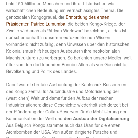
bald 150 Millionen Menschen und ihrer historischen wie
wirtschaftlichen Bedeutung ein vernachlässigtes Thema. Die
genozidalen Kongogräuel, die
Ermordung des ersten
Präsidenten Patrice Lumumba
, die beiden Kongo-Kriege, der
Zweite wird auch als “African Worldwar” bezeichnet, all das ist
nur schemenhaft in unserem eurozentrischen Wissen
vorhanden: nicht zufällig, denn Unwissen über den historischen
Kolonialismus hilft heutigen Ausbeutern ihre neokolonialen
Machtstrukturen zu verbergen. So berichten unsere Medien weit
öfter von den dort lebenden Bonobo-Affen als von Geschichte,
Bevölkerung und Politik des Landes.
Dabei war die brutale Ausbeutung der Kautschuk-Ressourcen
des Kongo zentral für Autoindustrie und Motorisierung der
(westlichen) Welt und damit für den Aufbau der reichen
Industrienationen; diese Geschichte wiederholt sich derzeit bei
der Plünderung der Coltan-Reserven für die Mobilisierung der
Kommunikation der Welt und
den Ausbau der Digitalisierung
.
Aus Belgisch-Kongo stammte auch das Uran für die ersten
Atombomben der USA. Von außen dirigierte Putsche und