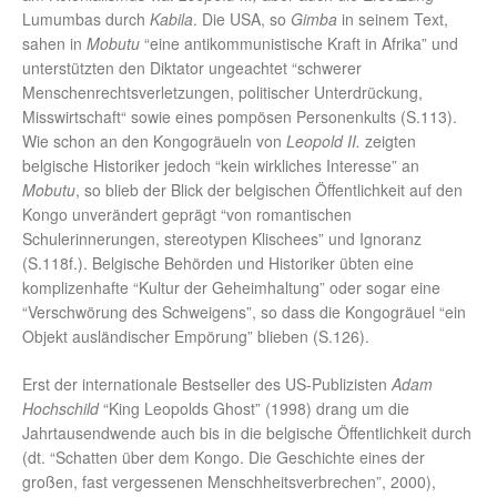
Lumumbas durch
Kabila
. Die USA, so
Gimba
in seinem Text,
sahen in
Mobutu
“eine antikommunistische Kraft in Afrika” und
unterstützten den Diktator ungeachtet “schwerer
Menschenrechtsverletzungen, politischer Unterdrückung,
Misswirtschaft“ sowie eines pompösen Personenkults (S.113).
Wie schon an den Kongogräueln von
Leopold II.
zeigten
belgische Historiker jedoch “kein wirkliches Interesse” an
Mobutu
, so blieb der Blick der belgischen Öffentlichkeit auf den
Kongo unverändert geprägt “von romantischen
Schulerinnerungen, stereotypen Klischees” und Ignoranz
(S.118f.). Belgische Behörden und Historiker übten eine
komplizenhafte “Kultur der Geheimhaltung” oder sogar eine
“Verschwörung des Schweigens”, so dass die Kongogräuel “ein
Objekt ausländischer Empörung” blieben (S.126).
Erst der internationale Bestseller des US-Publizisten
Adam
Hochschild
“King Leopolds Ghost” (1998) drang um die
Jahrtausendwende auch bis in die belgische Öffentlichkeit durch
(dt. “Schatten über dem Kongo. Die Geschichte eines der
großen, fast vergessenen Menschheitsverbrechen”, 2000),