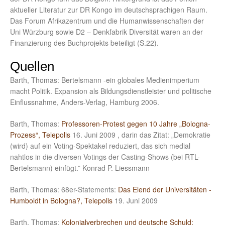
aktueller Literatur zur DR Kongo im deutschsprachigen Raum.
Das Forum Afrikazentrum und die Humanwissenschaften der
Uni Würzburg sowie D2 – Denkfabrik Diversität waren an der
Finanzierung des Buchprojekts beteiligt (S.22).
Quellen
Barth, Thomas: Bertelsmann -ein globales Medienimperium
macht Politik. Expansion als Bildungsdienstleister und politische
Einflussnahme, Anders-Verlag, Hamburg 2006.
Barth, Thomas:
Professoren-Protest gegen 10 Jahre „Bologna-
Prozess“, Telepolis
16. Juni 2009 , darin das Zitat: „Demokratie
(wird) auf ein Voting-Spektakel reduziert, das sich medial
nahtlos in die diversen Votings der Casting-Shows (bei RTL-
Bertelsmann) einfügt.” Konrad P. Liessmann
Barth, Thomas: 68er-Statements:
Das Elend der Universitäten -
Humboldt in Bologna?, Telepolis
19. Juni 2009
Barth, Thomas:
Kolonialverbrechen und deutsche Schuld: