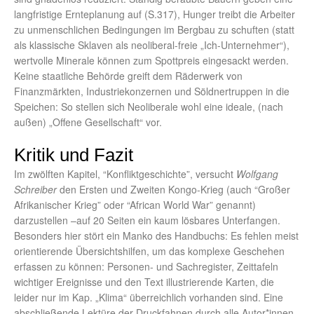
langfristige Ernteplanung auf (S.317), Hunger treibt die Arbeiter
zu unmenschlichen Bedingungen im Bergbau zu schuften (statt
als klassische Sklaven als neoliberal-freie „Ich-Unternehmer“),
wertvolle Minerale können zum Spottpreis eingesackt werden.
Keine staatliche Behörde greift dem Räderwerk von
Finanzmärkten, Industriekonzernen und Söldnertruppen in die
Speichen: So stellen sich Neoliberale wohl eine ideale, (nach
außen) „Offene Gesellschaft“ vor.
Kritik und Fazit
Im zwölften Kapitel, “Konfliktgeschichte”, versucht
Wolfgang
Schreiber
den Ersten und Zweiten Kongo-Krieg (auch “Großer
Afrikanischer Krieg” oder “African World War” genannt)
darzustellen –auf 20 Seiten ein kaum lösbares Unterfangen.
Besonders hier stört ein Manko des Handbuchs: Es fehlen meist
orientierende Übersichtshilfen, um das komplexe Geschehen
erfassen zu können: Personen- und Sachregister, Zeittafeln
wichtiger Ereignisse und den Text illustrierende Karten, die
leider nur im Kap. „Klima“ überreichlich vorhanden sind. Eine
abschließende Lektüre der Druckfahnen durch alle Autor*innen