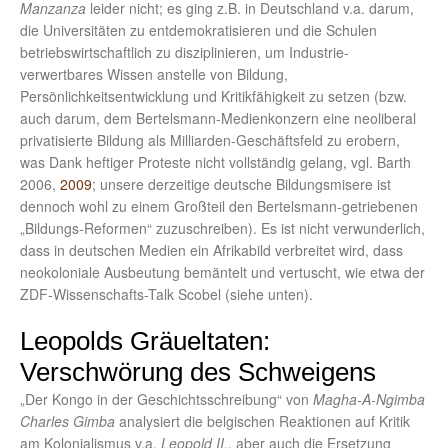
Manzanza
leider nicht; es ging z.B. in Deutschland v.a. darum,
die Universitäten zu entdemokratisieren und die Schulen
betriebswirtschaftlich zu disziplinieren, um Industrie-
verwertbares Wissen anstelle von Bildung,
Persönlichkeitsentwicklung und Kritikfähigkeit zu setzen (bzw.
auch darum, dem Bertelsmann-Medienkonzern eine neoliberal
privatisierte Bildung als Milliarden-Geschäftsfeld zu erobern,
was Dank heftiger Proteste nicht vollständig gelang, vgl. Barth
2006,
2009
; unsere derzeitige deutsche Bildungsmisere ist
dennoch wohl zu einem Großteil den Bertelsmann-getriebenen
„Bildungs-Reformen“ zuzuschreiben). Es ist nicht verwunderlich,
dass in deutschen Medien ein Afrikabild verbreitet wird, dass
neokoloniale Ausbeutung bemäntelt und vertuscht, wie etwa der
ZDF-Wissenschafts-Talk Scobel (siehe unten).
Leopolds Gräueltaten:
Verschwörung des Schweigens
„Der Kongo in der Geschichtsschreibung“ von
Magha-A-Ngimba
Charles Gimba
analysiert die belgischen Reaktionen auf Kritik
am Kolonialismus v.a.
Leopold II.,
aber auch die Ersetzung