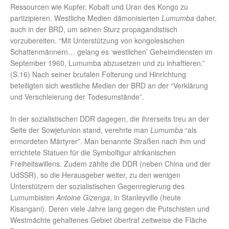
Ressourcen wie Kupfer, Kobalt und Uran des Kongo zu
partizipieren. Westliche Medien dämonisierten
Lumumba
daher,
auch in der BRD, um seinen Sturz propagandistisch
vorzubereiten. “Mit Unterstützung von kongolesischen
Schattenmännern… gelang es ‘westlichen’ Geheimdiensten im
September 1960, Lumumba abzusetzen und zu inhaftieren.”
(S.16) Nach seiner brutalen Folterung und Hinrichtung
beteiligten sich westliche Medien der BRD an der “Verklärung
und Verschleierung der Todesumstände”.
In der sozialistischen DDR dagegen, die ihrerseits treu an der
Seite der Sowjetunion stand, verehrte man
Lumumba
“als
ermordeten Märtyrer”. Man benannte Straßen nach ihm und
errichtete Statuen für die Symbolfigur afrikanischen
Freiheitswillens. Zudem zählte die DDR (neben China und der
UdSSR), so die Herausgeber weiter, zu den wenigen
Unterstützern der sozialistischen Gegenregierung des
Lumumbisten
Antoine Gizenga
, in Stanleyville (heute
Kisangani). Deren viele Jahre lang gegen die Putschisten und
Westmächte gehaltenes Gebiet übertraf zeitweise die Fläche