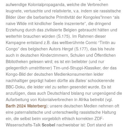
aufwendige Kolonialpropaganda, welche die Verbrechen
leugnete, vertuschte und relativierte, v.a. indem sie rassistische
Bilder über die barbarische Primitivität der Kongoles*innen “als
naive Wilde mit kindlicher Seele inszenierte”, die dringend
Erziehung durch das zivilisierte Belgien gebraucht hätten und
weiterhin brauchen würden (S.175). Im Rahmen dieser
Kampagne entstand z.B. das weltberühmte Comic “Tintin au
Congo” des belgischen Autors
Hergé
(S.177), das bis heute
auch in deutschen Kinderzimmern, Schulen und Öffentlichen
Bibliotheken gelesen wird; es ist ein beliebter (und nur
gelegentlich umstrittener) Tim-und-Struppi-Klassiker, der das
Kongo-Bild der deutschen Medienkonsumenten leider
nachhaltiger geprägt haben dürfte als
Bates’
schockierende
BBC-Doku, die leider viel zu selten gesendet wurde. Es ist
anzufügen, dass auch Deutschland bislang nur ungenügend die
Aufarbeitung von Kolonialverbrechen in Afrika betreibt (vgl.
Barth 2024 Waterberg
); unsere deutschen Medien nehmen oft
eine paternalistische und unterschwellig rassistische Haltung
ein, die selbst beim vorgeblich ethisch korrekten ZDF-
Wissenschafts-Talk
Scobel
nachweisbar ist: Dort stand am