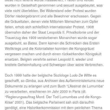
wurden in Geiselhaft genommen und sexuell ausgebeutet, was
viele nicht überlebten. Bei Widerstand oder Protest wurden
Dörfer niedergebrannt und alle Bewohner erschossen. Gegen
die Gräueltaten, denen viele Millionen Menschen zum Opfer
fielen, erhob sich schließlich internationaler Protest. 1908
übernahm daher der Staat Leopolds II. Privatkolonie und der
Trauerzug des 1909 verstorbenen Monarchen wurde sogar
ausgebuht, so
Bates
. Dann kamen die Schrecken des Ersten
Weltkriegs und die Kolonialisten konnten die Kongogräuel
vergessen machen und durch einen rückwirkenden Königskult
ersetzen. Belgien verehrte seinen Leopold II. wieder und
breitete Geheimhaltung und Schweigen über seine Verbrechen.
Doch 1999 hatte der belgische Soziologe
Ludo De Witte
es
geschafft, so
Gimba,
aus Archiven des Außenministeriums neue
Dokumente zu erlangen und zum Buch “L’Assinat de Lumumba“
zu verarbeiten, erschienen im Jahr 2000 in Paris (dt.
“Regierungsauftrag Mord. Der Tod Lumumbas und die Kongo-
Krise” 2001). Das belgische Parlament sah sich daraufhin
genötigt, eine Historikerkommission mit dem peinlichen Thema