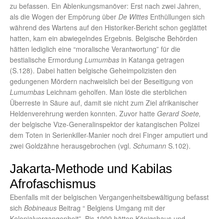
zu befassen. Ein Ablenkungsmanöver: Erst nach zwei Jahren,
als die Wogen der Empörung über
De Wittes
Enthüllungen sich
während des Wartens auf den Historiker-Bericht schon geglättet
hatten, kam ein abwiegelndes Ergebnis. Belgische Behörden
hätten lediglich eine “moralische Verantwortung” für die
bestialische Ermordung
Lumumbas
in Katanga getragen
(S.128). Dabei hatten belgische Geheimpolizisten den
gedungenen Mördern nachweislich bei der Beseitigung von
Lumumbas
Leichnam geholfen. Man löste die sterblichen
Überreste in Säure auf, damit sie nicht zum Ziel afrikanischer
Heldenverehrung werden konnten. Zuvor hatte
Gerard Soete,
der belgische Vize-Generalinspektor der katangischen Polizei
dem Toten in Serienkiller-Manier noch drei Finger amputiert und
zwei Goldzähne herausgebrochen (vgl.
Schumann
S.102).
Jakarta-Methode und Kabilas
Afrofaschismus
Ebenfalls mit der belgischen Vergangenheitsbewältigung befasst
sich
Bobineaus
Beitrag “ Belgiens Umgang mit der
Kolonialvergangenheit”. Bis 1999 hätten Königshaus und