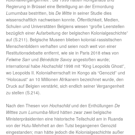
Regierung in Brüssel eine Beteiligung an der Ermordung
Lumumbas
bestritten, bis
De Witte
in seiner Studie dies
wissenschaftlich nachweisen konnte. Öffentlichkeit, Medien,
Schulen und Universitäten Belgiens wiesen “große Leerstellen
bezüglich einer Aufarbeitung der belgischen Kolonialgeschichte”
auf (S.211). Belgische Museen blieben kolonial-rassistischen
Menschenbildern verhaften und seien noch weit von einer
Restitutionsdebatte entfernt, wie sie in Paris 2018 etwa von
Felwine Sarr
und
Bénédicte Savoy
angestoßen wurde;
international habe
Hochschild
1998 mit “King Leopolds Ghost”,
wo Leopolds II. Kolonialherrschaft im Kongo als “Genozid” und
“Holocaust” an 10 Millionen Afrikanern bezeichnet wurde, den
Druck auf Belgien verstärkt, sich endlich seiner Vergangenheit
zu stellen (S.214).
Nach den Thesen von
Hochschild
und den Enthüllungen
De
Wittes
zum
Lumumba
-Mord hätten zwar zwei belgische
Ministerpräsidenten eine historische Teilschuld am in Ruanda
von der Hutu-Mehrheit an den Tutsi begangenen Genozid
eingestanden; man hätte jedoch die Kolonialgeschichte außer