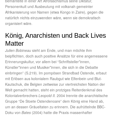
bemäntelte in einer Art Afrofaschismus seine Diktatur,
Personenkult und Ausbeutung mit volksnah gemeinter
Afrikanisierung von Namen (etwa Kongo in Zaire), gegen die
natürlich nichts einzuwenden wäre, wenn sie demokratisch
organisiert wäre.
König, Anarchisten und Back Lives
Matter
Julien Bobineau
sieht am Ende, und man möchte ihm
beipflichten, doch auch positive Ansätze für eine angemessene
Erinnerungskultur, vor allem bei “Schriftsteller*innen,
Künstler*innen und Musiker*innen, die sich in die Debatte
einbringen” (S.219). Im pompösen Strandbad Ostende, erbaut
mit Erlösen aus kolonialem Raubgut wie Elfenbein und Blut-
Kautschuk, die Belgien zeitweise zur viertreichsten Nation der
Welt gemacht hatten, steht ein protziges Reiterdenkmal des
Kolonialverbrechers
Leopold II.
2004 trennte die anarchistische
Gruppe “De Stoete Ostendenoare” dem König eine Hand ab,
um an dessen Gräueltaten zu erinnern. Die aufrüttelnde BBC-
Doku von
Bates
(2004) hatte die Praxis massenhafter