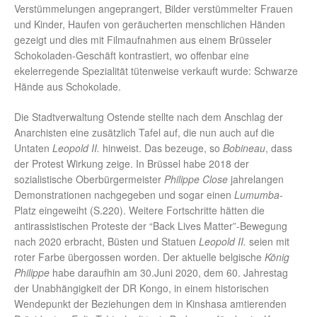
Verstümmelungen angeprangert, Bilder verstümmelter Frauen
und Kinder, Haufen von geräucherten menschlichen Händen
gezeigt und dies mit Filmaufnahmen aus einem Brüsseler
Schokoladen-Geschäft kontrastiert, wo offenbar eine
ekelerregende Spezialität tütenweise verkauft wurde: Schwarze
Hände aus Schokolade.
Die Stadtverwaltung Ostende stellte nach dem Anschlag der
Anarchisten eine zusätzlich Tafel auf, die nun auch auf die
Untaten
Leopold II.
hinweist. Das bezeuge, so
Bobineau
, dass
der Protest Wirkung zeige. In Brüssel habe 2018 der
sozialistische Oberbürgermeister
Philippe Close
jahrelangen
Demonstrationen nachgegeben und sogar einen
Lumumba
-
Platz eingeweiht (S.220). Weitere Fortschritte hätten die
antirassistischen Proteste der “Back Lives Matter”-Bewegung
nach 2020 erbracht, Büsten und Statuen
Leopold II.
seien mit
roter Farbe übergossen worden. Der aktuelle belgische
König
Philippe
habe daraufhin am 30.Juni 2020, dem 60. Jahrestag
der Unabhängigkeit der DR Kongo, in einem historischen
Wendepunkt der Beziehungen dem in Kinshasa amtierenden