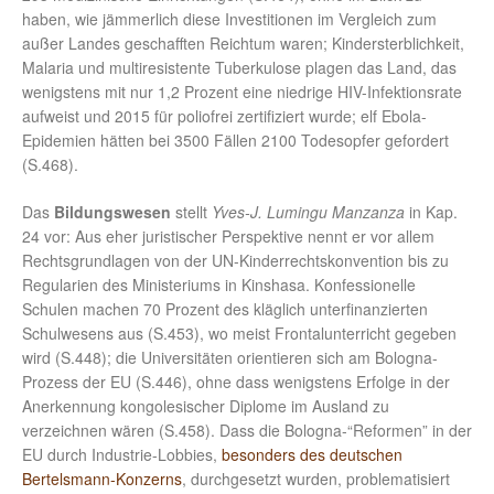
haben, wie jämmerlich diese Investitionen im Vergleich zum
außer Landes geschafften Reichtum waren; Kindersterblichkeit,
Malaria und multiresistente Tuberkulose plagen das Land, das
wenigstens mit nur 1,2 Prozent eine niedrige HIV-Infektionsrate
aufweist und 2015 für poliofrei zertifiziert wurde; elf Ebola-
Epidemien hätten bei 3500 Fällen 2100 Todesopfer gefordert
(S.468).
Das
Bildungswesen
stellt
Yves-J. Lumingu Manzanza
in Kap.
24 vor: Aus eher juristischer Perspektive nennt er vor allem
Rechtsgrundlagen von der UN-Kinderrechtskonvention bis zu
Regularien des Ministeriums in Kinshasa. Konfessionelle
Schulen machen 70 Prozent des kläglich unterfinanzierten
Schulwesens aus (S.453), wo meist Frontalunterricht gegeben
wird (S.448); die Universitäten orientieren sich am Bologna-
Prozess der EU (S.446), ohne dass wenigstens Erfolge in der
Anerkennung kongolesischer Diplome im Ausland zu
verzeichnen wären (S.458). Dass die Bologna-“Reformen” in der
EU durch Industrie-Lobbies,
besonders des deutschen
Bertelsmann-Konzerns
, durchgesetzt wurden, problematisiert