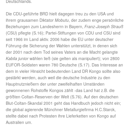
Deutschlands.
Die CDU-geführte BRD hielt dagegen treu zu den USA und
ihrem grausamen Diktator
Mobutu
, der zudem enge persönliche
Beziehungen zum Landesherrn in Bayern,
Franz-Joseph Strauß
(CSU) pflegte (S.16); Partei-Stiftungen von CDU und CSU sind
seit 1966 im Land aktiv. 2006 habe die EU unter deutscher
Führung die Sicherung der Wahlen unterstützt, in denen sich
der 2001 nach dem Tod seines Vaters an die Macht gelangte
Kabila junior
wählen ließ (sie gelten als manipuliert); von 2800
EUFOR-Soldaten waren 780 Deutsche (S.17). Das Interesse an
dem in vieler Hinsicht bedeutenden Land DR Kongo sollte also
gestärkt werden, auch weil die deutsche Industrie zu den
Hauptnutznießern der unter zweifelhaften Umständen
gewonnenen Rohstoffe Kongos zählt -das Land hat z.B. die
größten Coltan-Reserven der Welt (S.76). Auf den deutschen
Blut-Coltan-Skandal 2001 geht das Handbuch jedoch nicht ein;
die global agierende Münchner Metallurgiefirma H.C.Starck,
stellte dabei nach Protesten ihre Lieferketten von Kongo auf
Australien um.