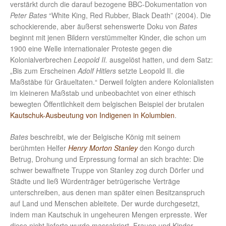
verstärkt durch die darauf bezogene BBC-Dokumentation von
Peter Bates
“White King, Red Rubber, Black Death” (2004). Die
schockierende, aber äußerst sehenswerte Doku von
Bates
beginnt mit jenen Bildern verstümmelter Kinder, die schon um
1900 eine Welle internationaler Proteste gegen die
Kolonialverbrechen
Leopold II.
ausgelöst hatten, und dem Satz:
„Bis zum Erscheinen
Adolf Hitlers
setzte Leopold II. die
Maßstäbe für Gräueltaten.“ Derweil folgten andere Kolonialisten
im kleineren Maßstab und unbeobachtet von einer ethisch
bewegten Öffentlichkeit dem belgischen Beispiel der brutalen
Kautschuk-Ausbeutung von Indigenen in Kolumbien
.
Bates
beschreibt, wie der Belgische König mit seinem
berühmten Helfer
Henry Morton Stanley
den Kongo durch
Betrug, Drohung und Erpressung formal an sich brachte: Die
schwer bewaffnete Truppe von Stanley zog durch Dörfer und
Städte und ließ Würdenträger betrügerische Verträge
unterschreiben, aus denen man später einen Besitzanspruch
auf Land und Menschen ableitete. Der wurde durchgesetzt,
indem man Kautschuk in ungeheuren Mengen erpresste. Wer
diese nicht lieferte wurde massakriert, Frauen und Kinder