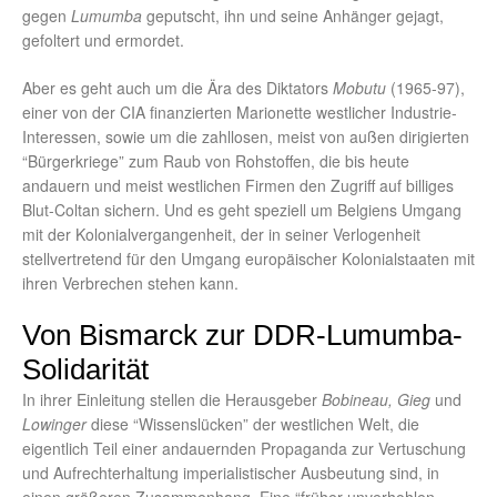
gegen
Lumumba
geputscht, ihn und seine Anhänger gejagt,
gefoltert und ermordet.
Aber es geht auch um die Ära des Diktators
Mobutu
(1965-97),
einer von der CIA finanzierten Marionette westlicher Industrie-
Interessen, sowie um die zahllosen, meist von außen dirigierten
“Bürgerkriege” zum Raub von Rohstoffen, die bis heute
andauern und meist westlichen Firmen den Zugriff auf billiges
Blut-Coltan sichern. Und es geht speziell um Belgiens Umgang
mit der Kolonialvergangenheit, der in seiner Verlogenheit
stellvertretend für den Umgang europäischer Kolonialstaaten mit
ihren Verbrechen stehen kann.
Von Bismarck zur DDR-Lumumba-
Solidarität
In ihrer Einleitung stellen die Herausgeber
Bobineau, Gieg
und
Lowinger
diese “Wissenslücken” der westlichen Welt, die
eigentlich Teil einer andauernden Propaganda zur Vertuschung
und Aufrechterhaltung imperialistischer Ausbeutung sind, in