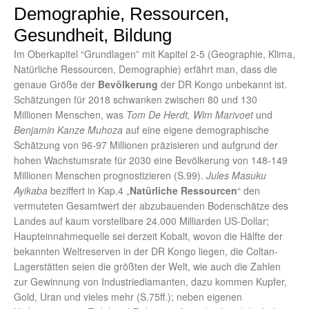
Demographie, Ressourcen,
Gesundheit, Bildung
Im Oberkapitel “Grundlagen” mit Kapitel 2-5 (Geographie, Klima,
Natürliche Ressourcen, Demographie) erfährt man, dass die
genaue Größe der
Bevölkerung
der DR Kongo unbekannt ist.
Schätzungen für 2018 schwanken zwischen 80 und 130
Millionen Menschen, was
Tom De Herdt, Wim Marivoet
und
Benjamin Kanze Muhoza
auf eine eigene demographische
Schätzung von 96-97 Millionen präzisieren und aufgrund der
hohen Wachstumsrate für 2030 eine Bevölkerung von 148-149
Millionen Menschen prognostizieren (S.99).
Jules Masuku
Ayikaba
beziffert in Kap.4 „
Natürliche Ressourcen
“ den
vermuteten Gesamtwert der abzubauenden Bodenschätze des
Landes auf kaum vorstellbare 24.000 Milliarden US-Dollar;
Haupteinnahmequelle sei derzeit Kobalt, wovon die Hälfte der
bekannten Weltreserven in der DR Kongo liegen, die Coltan-
Lagerstätten seien die größten der Welt, wie auch die Zahlen
zur Gewinnung von Industriediamanten, dazu kommen Kupfer,
Gold, Uran und vieles mehr (S.75ff.); neben eigenen