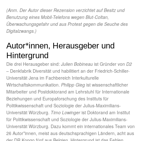
(Anm. Der Autor dieser Rezension verzichtet auf Besitz und
Benutzung eines Mobil-Telefons wegen Blut-Coltan,
Überwachungsgefahr und aus Protest gegen die Seuche des
Digitalzwangs.)
Autor*innen, Herausgeber und
Hintergrund
Die drei Herausgeber sind:
Julien Bobineau
ist Gründer von
D2
– Denkfabrik Diversität und habilitiert an der Friedrich-Schiller-
Universität Jena im Fachbereich Interkulturelle
Wirtschaftskommunikation.
Philipp Gieg
ist wissenschaftlicher
Mitarbeiter und Postdoktorand am Lehrstuhl für Internationale
Beziehungen und Europaforschung des Instituts für
Politikwissenschaft und Soziologie der Julius-Maximilians-
Universität Würzburg.
Timo Lowinger
ist Doktorand am Institut
für Politikwissenschaft und Soziologie der Julius-Maximilians-
Universität Würzburg. Dazu kommt ein internationales Team von
26 Autor*innen, meist aus deutschsprachigen Ländern, acht aus
der DR Kongo fünf aus Belgien. Hintergrund ist das Fehlen