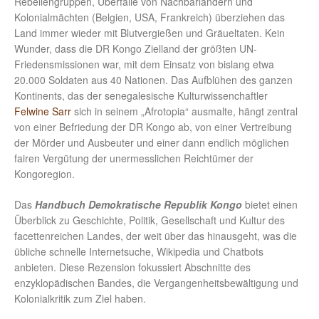
Rebellengruppen, Überfälle von Nachbarländern und
Kolonialmächten (Belgien, USA, Frankreich) überziehen das
Land immer wieder mit Blutvergießen und Gräueltaten. Kein
Wunder, dass die DR Kongo Zielland der größten UN-
Friedensmissionen war, mit dem Einsatz von bislang etwa
20.000 Soldaten aus 40 Nationen. Das Aufblühen des ganzen
Kontinents, das der senegalesische Kulturwissenchaftler
Felwine Sarr
sich in seinem „Afrotopia“ ausmalte, hängt zentral
von einer Befriedung der DR Kongo ab, von einer Vertreibung
der Mörder und Ausbeuter und einer dann endlich möglichen
fairen Vergütung der unermesslichen Reichtümer der
Kongoregion.
Das
Handbuch Demokratische Republik Kongo
bietet einen
Überblick zu Geschichte, Politik, Gesellschaft und Kultur des
facettenreichen Landes, der weit über das hinausgeht, was die
übliche schnelle Internetsuche, Wikipedia und Chatbots
anbieten. Diese Rezension fokussiert Abschnitte des
enzyklopädischen Bandes, die Vergangenheitsbewältigung und
Kolonialkritik zum Ziel haben.