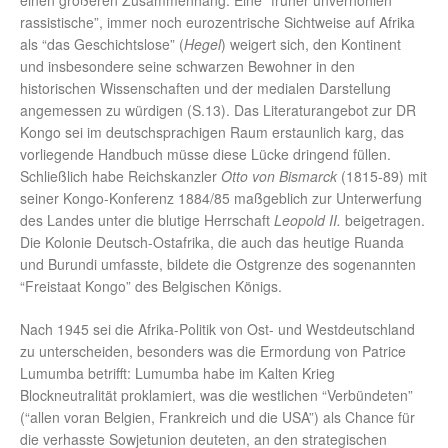
einen größeren Zusammenhang. Eine “früher unverhohlen
rassistische”, immer noch eurozentrische Sichtweise auf Afrika
als “das Geschichtslose” (
Hegel
) weigert sich, den Kontinent
und insbesondere seine schwarzen Bewohner in den
historischen Wissenschaften und der medialen Darstellung
angemessen zu würdigen (S.13). Das Literaturangebot zur DR
Kongo sei im deutschsprachigen Raum erstaunlich karg, das
vorliegende Handbuch müsse diese Lücke dringend füllen.
Schließlich habe Reichskanzler
Otto von Bismarck
(1815-89) mit
seiner Kongo-Konferenz 1884/85 maßgeblich zur Unterwerfung
des Landes unter die blutige Herrschaft
Leopold II.
beigetragen.
Die Kolonie Deutsch-Ostafrika, die auch das heutige Ruanda
und Burundi umfasste, bildete die Ostgrenze des sogenannten
“Freistaat Kongo” des Belgischen Königs.
Nach 1945 sei die Afrika-Politik von Ost- und Westdeutschland
zu unterscheiden, besonders was die Ermordung von Patrice
Lumumba betrifft: Lumumba habe im Kalten Krieg
Blockneutralität proklamiert, was die westlichen “Verbündeten”
(“allen voran Belgien, Frankreich und die USA”) als Chance für
die verhasste Sowjetunion deuteten, an den strategischen