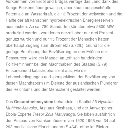
Vorkommen von Erdöl und Erdgas verfüge das Land dank des
Kongo-Beckens über gewaltige, aber kaum ausgeschöpfte
Potentiale an Wasserkraft, die 13 Prozent der weltweiten und die
Hälfte der afrikanischen hydroelektrischen Energiereserven
ausmachen: An ca. 780 Standorten könnten etwa 2600 MW
produziert werden, von denen derzeit aber nur drei Prozent
genutzt würden und nur 15 Prozent der Menschen hätten
überhaupt Zugang zum Stromnetz (S.72ff.). Grund für die
geringe Beteiligung der Bevölkerung an den Erlösen der
Ressourcen wäre ein Mangel an „ethisch handelnden
Politiker*innen“ bei den Machthabern des Staates (S.79).
Entsprechend katastrophal sieht aus, wie die
Lebensbedingungen und -perspektiven der Bevölkerung von
diesen Machthabern (im Dienste der ausländischen Plünderer
des Reichtums und der Menschen) gestaltet werden.
Das
Gesundheitssystem
behandeln in Kapitel 25
Hypolite
Muhindo-Mavoko,
Arzt aus Kinshasa
,
und der Antwerpener
Ebola-Experte
Trésor Zola Matuvanga
. Sie loben ausführlich
den Ausbau von Krankenhäusern von 1920-1956 von 34 auf
293 medizinische Einrichtungen (S.464), ohne im Blick zu