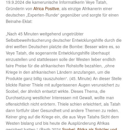
19.9.2024 die kamerunische Informatikerin Veye Tatah,
Gründerin von
Africa Positive
, als einzige Afrikanerin einer
deutschen „Experten-Runde“ gegenüber und sorgte für einen
Beinahe-Eklat:
„Nach 45 Minuten weitgehend ungetrübter
Selbstbeweihräucherung deutscher Entwicklungshilfe durch die
drei weißen Deutschen platzte die Bombe: Besser wäre es, so
Veye Tatah, die sogenannte Entwicklungshilfe überhaupt
einzustellen und stattdessen solle der Westen lieber endlich
faire Preise für die afrikanischen Rohstoffe bezahlen, „ohne
Kriege in den afrikanischen Ländern anzufangen, um die
Produkte ganz billig rauszuholen“. (45. Minute) An dieser Stelle
blickte Rainer Thiele mit aufgerissenen Augen verunsichert zu
Scobel, der ähnlich entsetzt wirkte. Dieses Thema, die
Durchsetzung westlicher Interessen mit Gewalt, wollte man
offensichtlich nicht erörtern. Thiele schien erleichtert, als Tatah
dann fortfuhr über Gesundheit und andere Themen zu reden.
Keiner ging auf die Kriege ein, die aus Veye Tatahs Sicht dem
Westen bislang und bis heute die Ausplünderung Afrikas
gesichert hatten.“ (Barth 2024
Scobel: Afrika als Schüler und