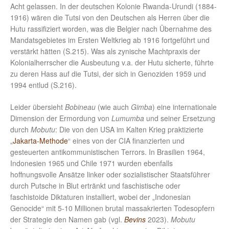
Acht gelassen. In der deutschen Kolonie Rwanda-Urundi (1884-
1916) wären die Tutsi von den Deutschen als Herren über die
Hutu rassifiziert worden, was die Belgier nach Übernahme des
Mandatsgebietes im Ersten Weltkrieg ab 1916 fortgeführt und
verstärkt hätten (S.215). Was als zynische Machtpraxis der
Kolonialherrscher die Ausbeutung v.a. der Hutu sicherte, führte
zu deren Hass auf die Tutsi, der sich in Genoziden 1959 und
1994 entlud (S.216).
Leider übersieht
Bobineau
(wie auch
Gimba
) eine internationale
Dimension der Ermordung von
Lumumba
und seiner Ersetzung
durch
Mobutu
: Die von den USA im Kalten Krieg praktizierte
„
Jakarta-Methode
“ eines von der CIA finanzierten und
gesteuerten antikommunistischen Terrors. In Brasilien 1964,
Indonesien 1965 und Chile 1971 wurden ebenfalls
hoffnungsvolle Ansätze linker oder sozialistischer Staatsführer
durch Putsche in Blut ertränkt und faschistische oder
faschistoide Diktaturen installiert, wobei der „Indonesian
Genocide“ mit 5-10 Millionen brutal massakrierten Todesopfern
der Strategie den Namen gab (vgl.
Bevins
2023).
Mobutu