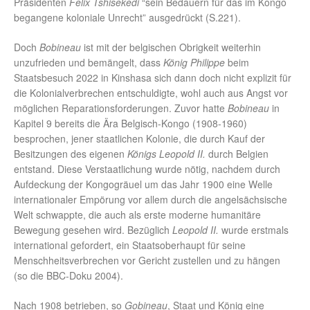
Präsidenten
Felix Tshisekedi
“sein Bedauern für das im Kongo
begangene koloniale Unrecht” ausgedrückt (S.221).
Doch
Bobineau
ist mit der belgischen Obrigkeit weiterhin
unzufrieden und bemängelt, dass
König Philippe
beim
Staatsbesuch 2022 in Kinshasa sich dann doch nicht explizit für
die Kolonialverbrechen entschuldigte, wohl auch aus Angst vor
möglichen Reparationsforderungen. Zuvor hatte
Bobineau
in
Kapitel 9 bereits die Ära Belgisch-Kongo (1908-1960)
besprochen, jener staatlichen Kolonie, die durch Kauf der
Besitzungen des eigenen
Königs Leopold II.
durch Belgien
entstand. Diese Verstaatlichung wurde nötig, nachdem durch
Aufdeckung der Kongogräuel um das Jahr 1900 eine Welle
internationaler Empörung vor allem durch die angelsächsische
Welt schwappte, die auch als erste moderne humanitäre
Bewegung gesehen wird. Bezüglich
Leopold II.
wurde erstmals
international gefordert, ein Staatsoberhaupt für seine
Menschheitsverbrechen vor Gericht zustellen und zu hängen
(so die BBC-Doku 2004).
Nach 1908 betrieben, so
Gobineau
, Staat und König eine