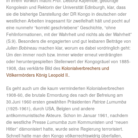
In ihrem Vorwort macht
Prof. Debora Kayembe
, gebürtige
Kongolesin und Rektorin der Universität Edinburgh, klar, dass
sie die bisherige Darstellung der DR Kongo in deutschen oder
westlichen Arbeiten insgesamt für zweifelhaft hält und pocht auf
eine nunmehr “korrekt geschriebene” Geschichte, “ohne
Fehlinformationen, mit der Wahrheit und nichts als der Wahrheit”
(S.9). Besonders die engagierten und gut lesbaren Beiträge von
Julien Bobineau
machen klar, worum es dabei vordringlich geht:
Um den immer noch bzw. immer wieder erneut verdrängten
oder heruntergespielten Stellenwert der Kongogräuel von 1885-
1908, das verklärte Bild des
Kolonialverbrechers und
Völkermörders König Leopold II.
.
Es geht auch um die kaum verminderten Kolonialverbrechen
1908-60, die brutale Ermordung des nach der Befreiung am
30.Juni 1960 ersten gewählten Präsidenten
Patrice Lumumba
(1925-1961), durch USA, Belgien und andere
antikommunistische Akteure. Schon im Januar 1961, nachdem
die westliche Presse
Lumumba
zum Kommunisten und “neuen
Hitler” dämonisiert hatte, wurde seine Regierung terrorisiert.
Schnell hatte man den Kongo völkerrechtswidrig überfallen,