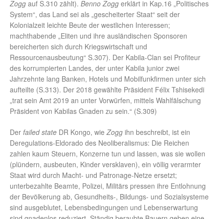
Zogg
auf S.310 zählt).
Benno Zogg
erklärt in Kap.16 „Politisches
System“, das Land sei als „gescheiterter Staat“ seit der
Kolonialzeit leichte Beute der westlichen Interessen;
machthabende „Eliten und ihre ausländischen Sponsoren
bereicherten sich durch Kriegswirtschaft und
Ressourcenausbeutung“ S.307). Der Kabila-Clan sei Profiteur
des korrumpierten Landes, der unter Kabila junior zwei
Jahrzehnte lang Banken, Hotels und Mobilfunkfirmen unter sich
aufteilte (S.313). Der 2018 gewählte Präsident Félix Tshisekedi
„trat sein Amt 2019 an unter Vorwürfen, mittels Wahlfälschung
Präsident von Kabilas Gnaden zu sein.“ (S.309)
Der
failed state
DR Kongo, wie
Zogg
ihn beschreibt, ist ein
Deregulations-Eldorado des Neoliberalismus: Die Reichen
zahlen kaum Steuern, Konzerne tun und lassen, was sie wollen
(plündern, ausbeuten, Kinder versklaven), ein völlig verarmter
Staat wird durch Macht- und Patronage-Netze ersetzt;
unterbezahlte Beamte, Polizei, Militärs pressen ihre Entlohnung
der Bevölkerung ab, Gesundheits-, Bildungs- und Sozialsysteme
sind ausgeblutet, Lebensbedingungen und Lebenserwartung
sind gnadenlos reduziert. Ständig beraubte Bauern geben eine