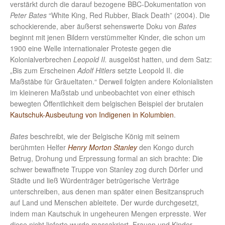
verstärkt durch die darauf bezogene BBC-Dokumentation von
Peter Bates
“White King, Red Rubber, Black Death” (2004). Die
schockierende, aber äußerst sehenswerte Doku von
Bates
beginnt mit jenen Bildern verstümmelter Kinder, die schon um
1900 eine Welle internationaler Proteste gegen die
Kolonialverbrechen
Leopold II.
ausgelöst hatten, und dem Satz:
„Bis zum Erscheinen
Adolf Hitlers
setzte Leopold II. die
Maßstäbe für Gräueltaten.“ Derweil folgten andere Kolonialisten
im kleineren Maßstab und unbeobachtet von einer ethisch
bewegten Öffentlichkeit dem belgischen Beispiel der brutalen
Kautschuk-Ausbeutung von Indigenen in Kolumbien
.
Bates
beschreibt, wie der Belgische König mit seinem
berühmten Helfer
Henry Morton Stanley
den Kongo durch
Betrug, Drohung und Erpressung formal an sich brachte: Die
schwer bewaffnete Truppe von Stanley zog durch Dörfer und
Städte und ließ Würdenträger betrügerische Verträge
unterschreiben, aus denen man später einen Besitzanspruch
auf Land und Menschen ableitete. Der wurde durchgesetzt,
indem man Kautschuk in ungeheuren Mengen erpresste. Wer
diese nicht lieferte wurde massakriert, Frauen und Kinder