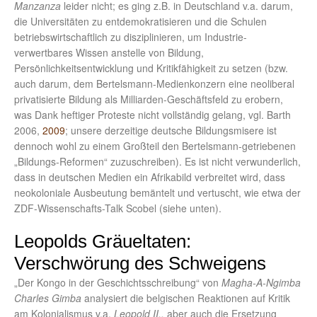
Manzanza
leider nicht; es ging z.B. in Deutschland v.a. darum,
die Universitäten zu entdemokratisieren und die Schulen
betriebswirtschaftlich zu disziplinieren, um Industrie-
verwertbares Wissen anstelle von Bildung,
Persönlichkeitsentwicklung und Kritikfähigkeit zu setzen (bzw.
auch darum, dem Bertelsmann-Medienkonzern eine neoliberal
privatisierte Bildung als Milliarden-Geschäftsfeld zu erobern,
was Dank heftiger Proteste nicht vollständig gelang, vgl. Barth
2006,
2009
; unsere derzeitige deutsche Bildungsmisere ist
dennoch wohl zu einem Großteil den Bertelsmann-getriebenen
„Bildungs-Reformen“ zuzuschreiben). Es ist nicht verwunderlich,
dass in deutschen Medien ein Afrikabild verbreitet wird, dass
neokoloniale Ausbeutung bemäntelt und vertuscht, wie etwa der
ZDF-Wissenschafts-Talk Scobel (siehe unten).
Leopolds Gräueltaten:
Verschwörung des Schweigens
„Der Kongo in der Geschichtsschreibung“ von
Magha-A-Ngimba
Charles Gimba
analysiert die belgischen Reaktionen auf Kritik
am Kolonialismus v.a.
Leopold II.,
aber auch die Ersetzung