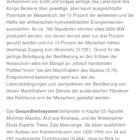
Vorkommen von Erdöl und Erdgas verfüge das Land dank des
Kongo-Beckens über gewaltige, aber kaum ausgeschöpfte
Potentiale an Wasserkraft, die 13 Prozent der weltweiten und die
Hälfte der afrikanischen hydroelektrischen Energiereserven
ausmachen: An ca. 780 Standorten könnten etwa 2600 MW
produziert werden, von denen derzeit aber nur drei Prozent
genutzt würden und nur 15 Prozent der Menschen hätten
überhaupt Zugang zum Stromnetz (S.72ff.). Grund für die
geringe Beteiligung der Bevölkerung an den Erlösen der
Ressourcen wäre ein Mangel an „ethisch handelnden
Politiker*innen“ bei den Machthabern des Staates (S.79).
Entsprechend katastrophal sieht aus, wie die
Lebensbedingungen und -perspektiven der Bevölkerung von
diesen Machthabern (im Dienste der ausländischen Plünderer
des Reichtums und der Menschen) gestaltet werden.
Das
Gesundheitssystem
behandeln in Kapitel 25
Hypolite
Muhindo-Mavoko,
Arzt aus Kinshasa
,
und der Antwerpener
Ebola-Experte
Trésor Zola Matuvanga
. Sie loben ausführlich
den Ausbau von Krankenhäusern von 1920-1956 von 34 auf
293 medizinische Einrichtungen (S.464), ohne im Blick zu