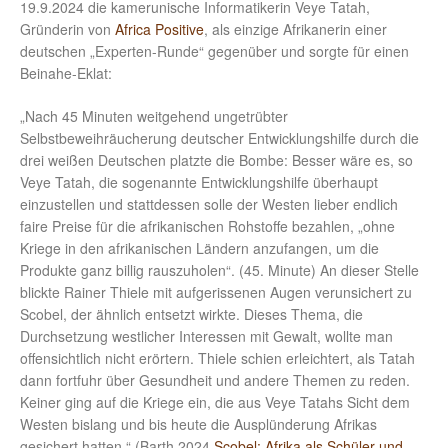
19.9.2024 die kamerunische Informatikerin Veye Tatah,
Gründerin von
Africa Positive
, als einzige Afrikanerin einer
deutschen „Experten-Runde“ gegenüber und sorgte für einen
Beinahe-Eklat:
„Nach 45 Minuten weitgehend ungetrübter
Selbstbeweihräucherung deutscher Entwicklungshilfe durch die
drei weißen Deutschen platzte die Bombe: Besser wäre es, so
Veye Tatah, die sogenannte Entwicklungshilfe überhaupt
einzustellen und stattdessen solle der Westen lieber endlich
faire Preise für die afrikanischen Rohstoffe bezahlen, „ohne
Kriege in den afrikanischen Ländern anzufangen, um die
Produkte ganz billig rauszuholen“. (45. Minute) An dieser Stelle
blickte Rainer Thiele mit aufgerissenen Augen verunsichert zu
Scobel, der ähnlich entsetzt wirkte. Dieses Thema, die
Durchsetzung westlicher Interessen mit Gewalt, wollte man
offensichtlich nicht erörtern. Thiele schien erleichtert, als Tatah
dann fortfuhr über Gesundheit und andere Themen zu reden.
Keiner ging auf die Kriege ein, die aus Veye Tatahs Sicht dem
Westen bislang und bis heute die Ausplünderung Afrikas
gesichert hatten.“ (Barth 2024
Scobel: Afrika als Schüler und