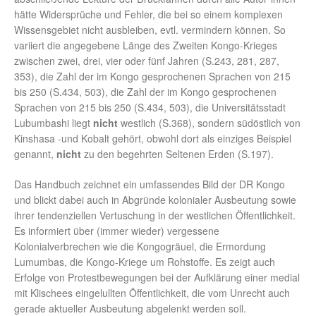
hätte Widersprüche und Fehler, die bei so einem komplexen
Wissensgebiet nicht ausbleiben, evtl. vermindern können. So
variiert die angegebene Länge des Zweiten Kongo-Krieges
zwischen zwei, drei, vier oder fünf Jahren (S.243, 281, 287,
353), die Zahl der im Kongo gesprochenen Sprachen von 215
bis 250 (S.434, 503), die Zahl der im Kongo gesprochenen
Sprachen von 215 bis 250 (S.434, 503), die Universitätsstadt
Lubumbashi liegt
nicht
westlich (S.368), sondern südöstlich von
Kinshasa -und Kobalt gehört, obwohl dort als einziges Beispiel
genannt,
nicht
zu den begehrten Seltenen Erden (S.197).
Das Handbuch zeichnet ein umfassendes Bild der DR Kongo
und blickt dabei auch in Abgründe kolonialer Ausbeutung sowie
ihrer tendenziellen Vertuschung in der westlichen Öffentlichkeit.
Es informiert über (immer wieder) vergessene
Kolonialverbrechen wie die Kongogräuel, die Ermordung
Lumumbas, die Kongo-Kriege um Rohstoffe. Es zeigt auch
Erfolge von Protestbewegungen bei der Aufklärung einer medial
mit Klischees eingelullten Öffentlichkeit, die vom Unrecht auch
gerade aktueller Ausbeutung abgelenkt werden soll.