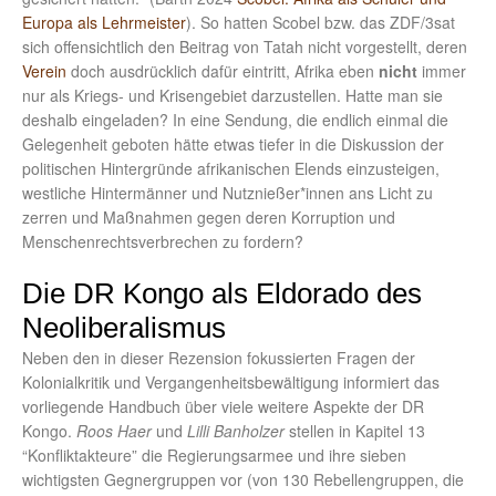
Europa als Lehrmeister
). So hatten Scobel bzw. das ZDF/3sat
sich offensichtlich den Beitrag von Tatah nicht vorgestellt, deren
Verein
doch ausdrücklich dafür eintritt, Afrika eben
nicht
immer
nur als Kriegs- und Krisengebiet darzustellen. Hatte man sie
deshalb eingeladen? In eine Sendung, die endlich einmal die
Gelegenheit geboten hätte etwas tiefer in die Diskussion der
politischen Hintergründe afrikanischen Elends einzusteigen,
westliche Hintermänner und Nutznießer*innen ans Licht zu
zerren und Maßnahmen gegen deren Korruption und
Menschenrechtsverbrechen zu fordern?
Die DR Kongo als Eldorado des
Neoliberalismus
Neben den in dieser Rezension fokussierten Fragen der
Kolonialkritik und Vergangenheitsbewältigung informiert das
vorliegende Handbuch über viele weitere Aspekte der DR
Kongo.
Roos Haer
und
Lilli Banholzer
stellen in Kapitel 13
“Konfliktakteure” die Regierungsarmee und ihre sieben
wichtigsten Gegnergruppen vor (von 130 Rebellengruppen, die