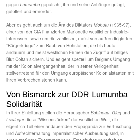
gegen
Lumumba
geputscht, ihn und seine Anhänger gejagt,
gefoltert und ermordet.
Aber es geht auch um die Ära des Diktators
Mobutu
(1965-97),
einer von der CIA finanzierten Marionette westlicher Industrie-
Interessen, sowie um die zahllosen, meist von außen dirigierten
“Bürgerkriege” zum Raub von Rohstoffen, die bis heute
andauern und meist westlichen Firmen den Zugriff auf billiges
Blut-Coltan sichern. Und es geht speziell um Belgiens Umgang
mit der Kolonialvergangenheit, der in seiner Verlogenheit
stellvertretend für den Umgang europäischer Kolonialstaaten mit
ihren Verbrechen stehen kann.
Von Bismarck zur DDR-Lumumba-
Solidarität
In ihrer Einleitung stellen die Herausgeber
Bobineau, Gieg
und
Lowinger
diese “Wissenslücken” der westlichen Welt, die
eigentlich Teil einer andauernden Propaganda zur Vertuschung
und Aufrechterhaltung imperialistischer Ausbeutung sind, in