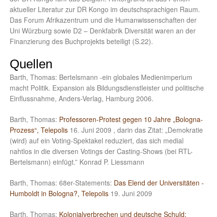
aktueller Literatur zur DR Kongo im deutschsprachigen Raum.
Das Forum Afrikazentrum und die Humanwissenschaften der
Uni Würzburg sowie D2 – Denkfabrik Diversität waren an der
Finanzierung des Buchprojekts beteiligt (S.22).
Quellen
Barth, Thomas: Bertelsmann -ein globales Medienimperium
macht Politik. Expansion als Bildungsdienstleister und politische
Einflussnahme, Anders-Verlag, Hamburg 2006.
Barth, Thomas:
Professoren-Protest gegen 10 Jahre „Bologna-
Prozess“, Telepolis
16. Juni 2009 , darin das Zitat: „Demokratie
(wird) auf ein Voting-Spektakel reduziert, das sich medial
nahtlos in die diversen Votings der Casting-Shows (bei RTL-
Bertelsmann) einfügt.” Konrad P. Liessmann
Barth, Thomas: 68er-Statements:
Das Elend der Universitäten -
Humboldt in Bologna?, Telepolis
19. Juni 2009
Barth, Thomas:
Kolonialverbrechen und deutsche Schuld: