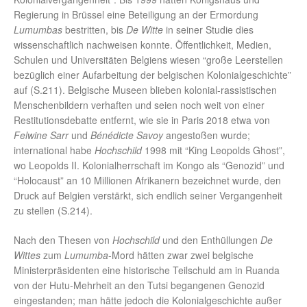
Regierung in Brüssel eine Beteiligung an der Ermordung
Lumumbas
bestritten, bis
De Witte
in seiner Studie dies
wissenschaftlich nachweisen konnte. Öffentlichkeit, Medien,
Schulen und Universitäten Belgiens wiesen “große Leerstellen
bezüglich einer Aufarbeitung der belgischen Kolonialgeschichte”
auf (S.211). Belgische Museen blieben kolonial-rassistischen
Menschenbildern verhaften und seien noch weit von einer
Restitutionsdebatte entfernt, wie sie in Paris 2018 etwa von
Felwine Sarr
und
Bénédicte Savoy
angestoßen wurde;
international habe
Hochschild
1998 mit “King Leopolds Ghost”,
wo Leopolds II. Kolonialherrschaft im Kongo als “Genozid” und
“Holocaust” an 10 Millionen Afrikanern bezeichnet wurde, den
Druck auf Belgien verstärkt, sich endlich seiner Vergangenheit
zu stellen (S.214).
Nach den Thesen von
Hochschild
und den Enthüllungen
De
Wittes
zum
Lumumba
-Mord hätten zwar zwei belgische
Ministerpräsidenten eine historische Teilschuld am in Ruanda
von der Hutu-Mehrheit an den Tutsi begangenen Genozid
eingestanden; man hätte jedoch die Kolonialgeschichte außer