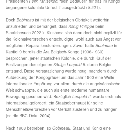
Präsidenten
Felix Tshisekedi
“sein Bedauern für das im Kongo
begangene koloniale Unrecht” ausgedrückt (S.221).
Doch
Bobineau
ist mit der belgischen Obrigkeit weiterhin
unzufrieden und bemängelt, dass
König Philippe
beim
Staatsbesuch 2022 in Kinshasa sich dann doch nicht explizit für
die Kolonialverbrechen entschuldigte, wohl auch aus Angst vor
möglichen Reparationsforderungen. Zuvor hatte
Bobineau
in
Kapitel 9 bereits die Ära Belgisch-Kongo (1908-1960)
besprochen, jener staatlichen Kolonie, die durch Kauf der
Besitzungen des eigenen
Königs Leopold II.
durch Belgien
entstand. Diese Verstaatlichung wurde nötig, nachdem durch
Aufdeckung der Kongogräuel um das Jahr 1900 eine Welle
internationaler Empörung vor allem durch die angelsächsische
Welt schwappte, die auch als erste moderne humanitäre
Bewegung gesehen wird. Bezüglich
Leopold II.
wurde erstmals
international gefordert, ein Staatsoberhaupt für seine
Menschheitsverbrechen vor Gericht zustellen und zu hängen
(so die BBC-Doku 2004).
Nach 1908 betrieben, so
Gobineau
, Staat und König eine