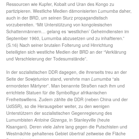
Ressourcen wie Kupfer, Kobalt und Uran des Kongo zu
partizipieren. Westliche Medien dämonisierten
Lumumba
daher,
auch in der BRD, um seinen Sturz propagandistisch
vorzubereiten. “Mit Unterstützung von kongolesischen
Schattenmännern… gelang es ‘westlichen’ Geheimdiensten im
September 1960, Lumumba abzusetzen und zu inhaftieren.”
(S.16) Nach seiner brutalen Folterung und Hinrichtung
beteiligten sich westliche Medien der BRD an der “Verklärung
und Verschleierung der Todesumstände”.
In der sozialistischen DDR dagegen, die ihrerseits treu an der
Seite der Sowjetunion stand, verehrte man
Lumumba
“als
ermordeten Märtyrer”. Man benannte Straßen nach ihm und
errichtete Statuen für die Symbolfigur afrikanischen
Freiheitswillens. Zudem zählte die DDR (neben China und der
UdSSR), so die Herausgeber weiter, zu den wenigen
Unterstützern der sozialistischen Gegenregierung des
Lumumbisten
Antoine Gizenga
, in Stanleyville (heute
Kisangani). Deren viele Jahre lang gegen die Putschisten und
Westmächte gehaltenes Gebiet übertraf zeitweise die Fläche