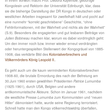
In ihrem Vorwort macht
Prof. Debora Kayembe
, gebürtige
Kongolesin und Rektorin der Universität Edinburgh, klar, dass
sie die bisherige Darstellung der DR Kongo in deutschen oder
westlichen Arbeiten insgesamt für zweifelhaft hält und pocht auf
eine nunmehr “korrekt geschriebene” Geschichte, “ohne
Fehlinformationen, mit der Wahrheit und nichts als der Wahrheit”
(S.9). Besonders die engagierten und gut lesbaren Beiträge von
Julien Bobineau
machen klar, worum es dabei vordringlich geht:
Um den immer noch bzw. immer wieder erneut verdrängten
oder heruntergespielten Stellenwert der Kongogräuel von 1885-
1908, das verklärte Bild des
Kolonialverbrechers und
Völkermörders König Leopold II.
.
Es geht auch um die kaum verminderten Kolonialverbrechen
1908-60, die brutale Ermordung des nach der Befreiung am
30.Juni 1960 ersten gewählten Präsidenten
Patrice Lumumba
(1925-1961), durch USA, Belgien und andere
antikommunistische Akteure. Schon im Januar 1961, nachdem
die westliche Presse
Lumumba
zum Kommunisten und “neuen
Hitler” dämonisiert hatte, wurde seine Regierung terrorisiert.
Schnell hatte man den Kongo völkerrechtswidrig überfallen,