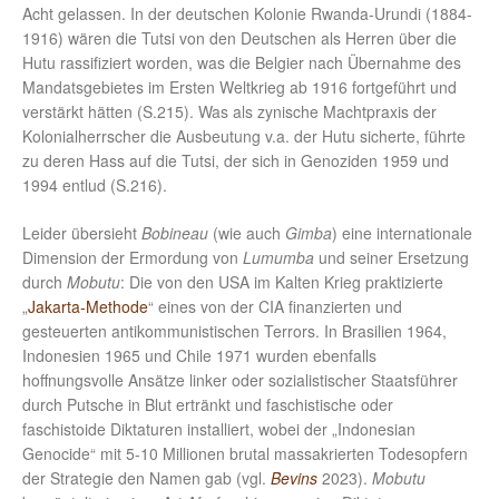
Acht gelassen. In der deutschen Kolonie Rwanda-Urundi (1884-
1916) wären die Tutsi von den Deutschen als Herren über die
Hutu rassifiziert worden, was die Belgier nach Übernahme des
Mandatsgebietes im Ersten Weltkrieg ab 1916 fortgeführt und
verstärkt hätten (S.215). Was als zynische Machtpraxis der
Kolonialherrscher die Ausbeutung v.a. der Hutu sicherte, führte
zu deren Hass auf die Tutsi, der sich in Genoziden 1959 und
1994 entlud (S.216).
Leider übersieht
Bobineau
(wie auch
Gimba
) eine internationale
Dimension der Ermordung von
Lumumba
und seiner Ersetzung
durch
Mobutu
: Die von den USA im Kalten Krieg praktizierte
„
Jakarta-Methode
“ eines von der CIA finanzierten und
gesteuerten antikommunistischen Terrors. In Brasilien 1964,
Indonesien 1965 und Chile 1971 wurden ebenfalls
hoffnungsvolle Ansätze linker oder sozialistischer Staatsführer
durch Putsche in Blut ertränkt und faschistische oder
faschistoide Diktaturen installiert, wobei der „Indonesian
Genocide“ mit 5-10 Millionen brutal massakrierten Todesopfern
der Strategie den Namen gab (vgl.
Bevins
2023).
Mobutu