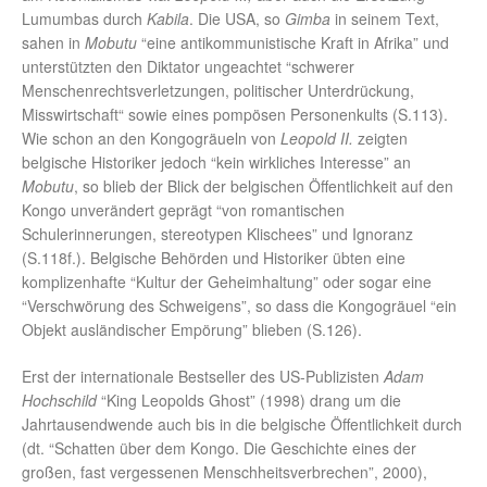
Lumumbas durch
Kabila
. Die USA, so
Gimba
in seinem Text,
sahen in
Mobutu
“eine antikommunistische Kraft in Afrika” und
unterstützten den Diktator ungeachtet “schwerer
Menschenrechtsverletzungen, politischer Unterdrückung,
Misswirtschaft“ sowie eines pompösen Personenkults (S.113).
Wie schon an den Kongogräueln von
Leopold II.
zeigten
belgische Historiker jedoch “kein wirkliches Interesse” an
Mobutu
, so blieb der Blick der belgischen Öffentlichkeit auf den
Kongo unverändert geprägt “von romantischen
Schulerinnerungen, stereotypen Klischees” und Ignoranz
(S.118f.). Belgische Behörden und Historiker übten eine
komplizenhafte “Kultur der Geheimhaltung” oder sogar eine
“Verschwörung des Schweigens”, so dass die Kongogräuel “ein
Objekt ausländischer Empörung” blieben (S.126).
Erst der internationale Bestseller des US-Publizisten
Adam
Hochschild
“King Leopolds Ghost” (1998) drang um die
Jahrtausendwende auch bis in die belgische Öffentlichkeit durch
(dt. “Schatten über dem Kongo. Die Geschichte eines der
großen, fast vergessenen Menschheitsverbrechen”, 2000),