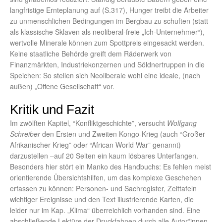
langfristige Ernteplanung auf (S.317), Hunger treibt die Arbeiter
zu unmenschlichen Bedingungen im Bergbau zu schuften (statt
als klassische Sklaven als neoliberal-freie „Ich-Unternehmer“),
wertvolle Minerale können zum Spottpreis eingesackt werden.
Keine staatliche Behörde greift dem Räderwerk von
Finanzmärkten, Industriekonzernen und Söldnertruppen in die
Speichen: So stellen sich Neoliberale wohl eine ideale, (nach
außen) „Offene Gesellschaft“ vor.
Kritik und Fazit
Im zwölften Kapitel, “Konfliktgeschichte”, versucht
Wolfgang
Schreiber
den Ersten und Zweiten Kongo-Krieg (auch “Großer
Afrikanischer Krieg” oder “African World War” genannt)
darzustellen –auf 20 Seiten ein kaum lösbares Unterfangen.
Besonders hier stört ein Manko des Handbuchs: Es fehlen meist
orientierende Übersichtshilfen, um das komplexe Geschehen
erfassen zu können: Personen- und Sachregister, Zeittafeln
wichtiger Ereignisse und den Text illustrierende Karten, die
leider nur im Kap. „Klima“ überreichlich vorhanden sind. Eine
abschließende Lektüre der Druckfahnen durch alle Autor*innen