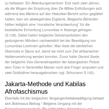
zu befassen. Ein Ablenkungsmanöver: Erst nach zwei Jahren,
als die Wogen der Empörung über
De Wittes
Enthüllungen sich
während des Wartens auf den Historiker-Bericht schon geglättet
hatten, kam ein abwiegelndes Ergebnis. Belgische Behörden
hätten lediglich eine “moralische Verantwortung” für die
bestialische Ermordung
Lumumbas
in Katanga getragen
(S.128). Dabei hatten belgische Geheimpolizisten den
gedungenen Mördern nachweislich bei der Beseitigung von
Lumumbas
Leichnam geholfen. Man löste die sterblichen
Überreste in Säure auf, damit sie nicht zum Ziel afrikanischer
Heldenverehrung werden konnten. Zuvor hatte
Gerard Soete,
der belgische Vize-Generalinspektor der katangischen Polizei
dem Toten in Serienkiller-Manier noch drei Finger amputiert und
zwei Goldzähne herausgebrochen (vgl.
Schumann
S.102).
Jakarta-Methode und Kabilas
Afrofaschismus
Ebenfalls mit der belgischen Vergangenheitsbewältigung befasst
sich
Bobineaus
Beitrag “ Belgiens Umgang mit der
Kolonialvergangenheit”. Bis 1999 hätten Königshaus und