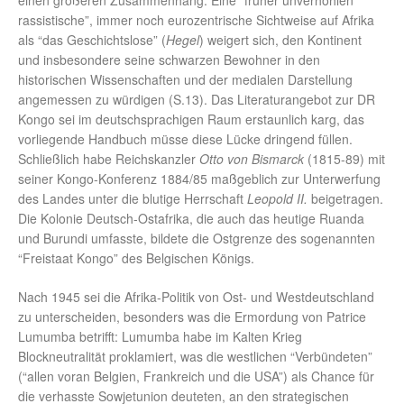
einen größeren Zusammenhang. Eine “früher unverhohlen
rassistische”, immer noch eurozentrische Sichtweise auf Afrika
als “das Geschichtslose” (
Hegel
) weigert sich, den Kontinent
und insbesondere seine schwarzen Bewohner in den
historischen Wissenschaften und der medialen Darstellung
angemessen zu würdigen (S.13). Das Literaturangebot zur DR
Kongo sei im deutschsprachigen Raum erstaunlich karg, das
vorliegende Handbuch müsse diese Lücke dringend füllen.
Schließlich habe Reichskanzler
Otto von Bismarck
(1815-89) mit
seiner Kongo-Konferenz 1884/85 maßgeblich zur Unterwerfung
des Landes unter die blutige Herrschaft
Leopold II.
beigetragen.
Die Kolonie Deutsch-Ostafrika, die auch das heutige Ruanda
und Burundi umfasste, bildete die Ostgrenze des sogenannten
“Freistaat Kongo” des Belgischen Königs.
Nach 1945 sei die Afrika-Politik von Ost- und Westdeutschland
zu unterscheiden, besonders was die Ermordung von Patrice
Lumumba betrifft: Lumumba habe im Kalten Krieg
Blockneutralität proklamiert, was die westlichen “Verbündeten”
(“allen voran Belgien, Frankreich und die USA”) als Chance für
die verhasste Sowjetunion deuteten, an den strategischen