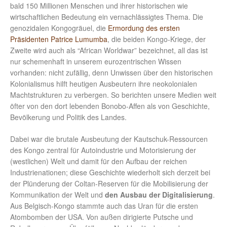
bald 150 Millionen Menschen und ihrer historischen wie
wirtschaftlichen Bedeutung ein vernachlässigtes Thema. Die
genozidalen Kongogräuel, die
Ermordung des ersten
Präsidenten Patrice Lumumba
, die beiden Kongo-Kriege, der
Zweite wird auch als “African Worldwar” bezeichnet, all das ist
nur schemenhaft in unserem eurozentrischen Wissen
vorhanden: nicht zufällig, denn Unwissen über den historischen
Kolonialismus hilft heutigen Ausbeutern ihre neokolonialen
Machtstrukturen zu verbergen. So berichten unsere Medien weit
öfter von den dort lebenden Bonobo-Affen als von Geschichte,
Bevölkerung und Politik des Landes.
Dabei war die brutale Ausbeutung der Kautschuk-Ressourcen
des Kongo zentral für Autoindustrie und Motorisierung der
(westlichen) Welt und damit für den Aufbau der reichen
Industrienationen; diese Geschichte wiederholt sich derzeit bei
der Plünderung der Coltan-Reserven für die Mobilisierung der
Kommunikation der Welt und
den Ausbau der Digitalisierung
.
Aus Belgisch-Kongo stammte auch das Uran für die ersten
Atombomben der USA. Von außen dirigierte Putsche und