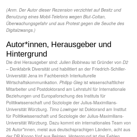
(Anm. Der Autor dieser Rezension verzichtet auf Besitz und
Benutzung eines Mobil-Telefons wegen Blut-Coltan,
Überwachungsgefahr und aus Protest gegen die Seuche des
Digitalzwangs.)
Autor*innen, Herausgeber und
Hintergrund
Die drei Herausgeber sind:
Julien Bobineau
ist Gründer von
D2
– Denkfabrik Diversität und habilitiert an der Friedrich-Schiller-
Universität Jena im Fachbereich Interkulturelle
Wirtschaftskommunikation.
Philipp Gieg
ist wissenschaftlicher
Mitarbeiter und Postdoktorand am Lehrstuhl für Internationale
Beziehungen und Europaforschung des Instituts für
Politikwissenschaft und Soziologie der Julius-Maximilians-
Universität Würzburg.
Timo Lowinger
ist Doktorand am Institut
für Politikwissenschaft und Soziologie der Julius-Maximilians-
Universität Würzburg. Dazu kommt ein internationales Team von
26 Autor*innen, meist aus deutschsprachigen Ländern, acht aus
der DR Kongo fünf aus Belgien. Hintergrund ist das Fehlen