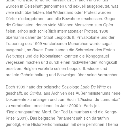
wurden in Geiselhaft genommen und sexuell ausgebeutet, was
viele nicht überlebten. Bei Widerstand oder Protest wurden
Dörfer niedergebrannt und alle Bewohner erschossen. Gegen
die Gräueltaten, denen viele Millionen Menschen zum Opfer
fielen, erhob sich schließlich internationaler Protest. 1908
übernahm daher der Staat Leopolds II. Privatkolonie und der
Trauerzug des 1909 verstorbenen Monarchen wurde sogar
ausgebuht, so
Bates
. Dann kamen die Schrecken des Ersten
Weltkriegs und die Kolonialisten konnten die Kongogräuel
vergessen machen und durch einen rückwirkenden Königskult
ersetzen. Belgien verehrte seinen Leopold II. wieder und
breitete Geheimhaltung und Schweigen über seine Verbrechen.
Doch 1999 hatte der belgische Soziologe
Ludo De Witte
es
geschafft, so
Gimba,
aus Archiven des Außenministeriums neue
Dokumente zu erlangen und zum Buch “L’Assinat de Lumumba“
zu verarbeiten, erschienen im Jahr 2000 in Paris (dt.
“Regierungsauftrag Mord. Der Tod Lumumbas und die Kongo-
Krise” 2001). Das belgische Parlament sah sich daraufhin
genötigt, eine Historikerkommission mit dem peinlichen Thema