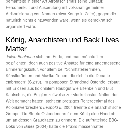
bemäntelte in einer Art Afrofaschismus seine Diktatur,
Personenkult und Ausbeutung mit volksnah gemeinter
Afrikanisierung von Namen (etwa Kongo in Zaire), gegen die
natürlich nichts einzuwenden wäre, wenn sie demokratisch
organisiert wäre.
König, Anarchisten und Back Lives
Matter
Julien Bobineau
sieht am Ende, und man möchte ihm
beipflichten, doch auch positive Ansätze für eine angemessene
Erinnerungskultur, vor allem bei “Schriftsteller*innen,
Künstler*innen und Musiker*innen, die sich in die Debatte
einbringen” (S.219). Im pompösen Strandbad Ostende, erbaut
mit Erlösen aus kolonialem Raubgut wie Elfenbein und Blut-
Kautschuk, die Belgien zeitweise zur viertreichsten Nation der
Welt gemacht hatten, steht ein protziges Reiterdenkmal des
Kolonialverbrechers
Leopold II.
2004 trennte die anarchistische
Gruppe “De Stoete Ostendenoare” dem König eine Hand ab,
um an dessen Gräueltaten zu erinnern. Die aufrüttelnde BBC-
Doku von
Bates
(2004) hatte die Praxis massenhafter