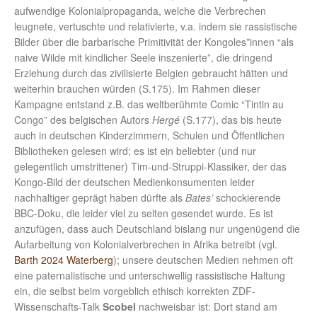
aufwendige Kolonialpropaganda, welche die Verbrechen
leugnete, vertuschte und relativierte, v.a. indem sie rassistische
Bilder über die barbarische Primitivität der Kongoles*innen “als
naive Wilde mit kindlicher Seele inszenierte”, die dringend
Erziehung durch das zivilisierte Belgien gebraucht hätten und
weiterhin brauchen würden (S.175). Im Rahmen dieser
Kampagne entstand z.B. das weltberühmte Comic “Tintin au
Congo” des belgischen Autors
Hergé
(S.177), das bis heute
auch in deutschen Kinderzimmern, Schulen und Öffentlichen
Bibliotheken gelesen wird; es ist ein beliebter (und nur
gelegentlich umstrittener) Tim-und-Struppi-Klassiker, der das
Kongo-Bild der deutschen Medienkonsumenten leider
nachhaltiger geprägt haben dürfte als
Bates’
schockierende
BBC-Doku, die leider viel zu selten gesendet wurde. Es ist
anzufügen, dass auch Deutschland bislang nur ungenügend die
Aufarbeitung von Kolonialverbrechen in Afrika betreibt (vgl.
Barth 2024 Waterberg
); unsere deutschen Medien nehmen oft
eine paternalistische und unterschwellig rassistische Haltung
ein, die selbst beim vorgeblich ethisch korrekten ZDF-
Wissenschafts-Talk
Scobel
nachweisbar ist: Dort stand am