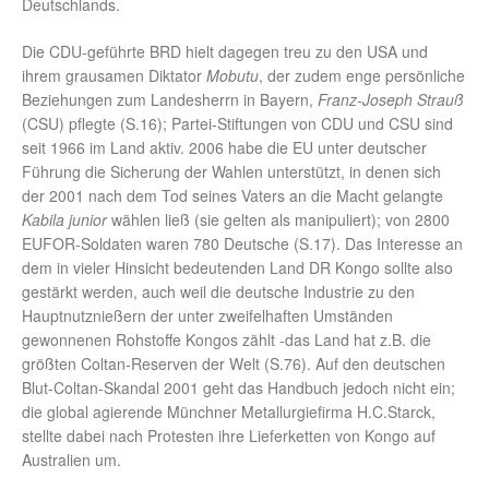
Deutschlands.
Die CDU-geführte BRD hielt dagegen treu zu den USA und
ihrem grausamen Diktator
Mobutu
, der zudem enge persönliche
Beziehungen zum Landesherrn in Bayern,
Franz-Joseph Strauß
(CSU) pflegte (S.16); Partei-Stiftungen von CDU und CSU sind
seit 1966 im Land aktiv. 2006 habe die EU unter deutscher
Führung die Sicherung der Wahlen unterstützt, in denen sich
der 2001 nach dem Tod seines Vaters an die Macht gelangte
Kabila junior
wählen ließ (sie gelten als manipuliert); von 2800
EUFOR-Soldaten waren 780 Deutsche (S.17). Das Interesse an
dem in vieler Hinsicht bedeutenden Land DR Kongo sollte also
gestärkt werden, auch weil die deutsche Industrie zu den
Hauptnutznießern der unter zweifelhaften Umständen
gewonnenen Rohstoffe Kongos zählt -das Land hat z.B. die
größten Coltan-Reserven der Welt (S.76). Auf den deutschen
Blut-Coltan-Skandal 2001 geht das Handbuch jedoch nicht ein;
die global agierende Münchner Metallurgiefirma H.C.Starck,
stellte dabei nach Protesten ihre Lieferketten von Kongo auf
Australien um.