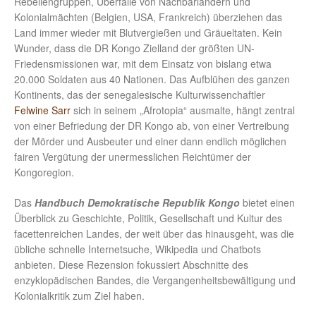
Rebellengruppen, Überfälle von Nachbarländern und
Kolonialmächten (Belgien, USA, Frankreich) überziehen das
Land immer wieder mit Blutvergießen und Gräueltaten. Kein
Wunder, dass die DR Kongo Zielland der größten UN-
Friedensmissionen war, mit dem Einsatz von bislang etwa
20.000 Soldaten aus 40 Nationen. Das Aufblühen des ganzen
Kontinents, das der senegalesische Kulturwissenchaftler
Felwine Sarr
sich in seinem „Afrotopia“ ausmalte, hängt zentral
von einer Befriedung der DR Kongo ab, von einer Vertreibung
der Mörder und Ausbeuter und einer dann endlich möglichen
fairen Vergütung der unermesslichen Reichtümer der
Kongoregion.
Das
Handbuch Demokratische Republik Kongo
bietet einen
Überblick zu Geschichte, Politik, Gesellschaft und Kultur des
facettenreichen Landes, der weit über das hinausgeht, was die
übliche schnelle Internetsuche, Wikipedia und Chatbots
anbieten. Diese Rezension fokussiert Abschnitte des
enzyklopädischen Bandes, die Vergangenheitsbewältigung und
Kolonialkritik zum Ziel haben.