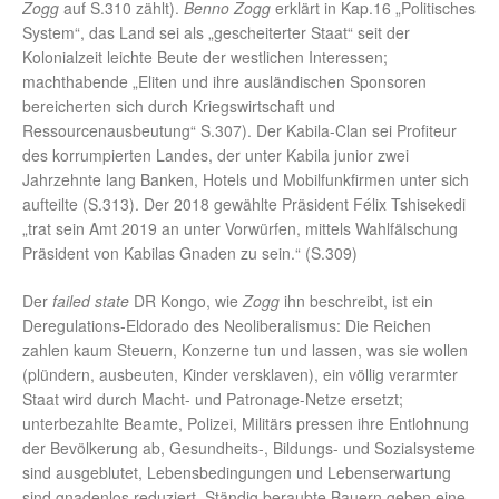
Zogg
auf S.310 zählt).
Benno Zogg
erklärt in Kap.16 „Politisches
System“, das Land sei als „gescheiterter Staat“ seit der
Kolonialzeit leichte Beute der westlichen Interessen;
machthabende „Eliten und ihre ausländischen Sponsoren
bereicherten sich durch Kriegswirtschaft und
Ressourcenausbeutung“ S.307). Der Kabila-Clan sei Profiteur
des korrumpierten Landes, der unter Kabila junior zwei
Jahrzehnte lang Banken, Hotels und Mobilfunkfirmen unter sich
aufteilte (S.313). Der 2018 gewählte Präsident Félix Tshisekedi
„trat sein Amt 2019 an unter Vorwürfen, mittels Wahlfälschung
Präsident von Kabilas Gnaden zu sein.“ (S.309)
Der
failed state
DR Kongo, wie
Zogg
ihn beschreibt, ist ein
Deregulations-Eldorado des Neoliberalismus: Die Reichen
zahlen kaum Steuern, Konzerne tun und lassen, was sie wollen
(plündern, ausbeuten, Kinder versklaven), ein völlig verarmter
Staat wird durch Macht- und Patronage-Netze ersetzt;
unterbezahlte Beamte, Polizei, Militärs pressen ihre Entlohnung
der Bevölkerung ab, Gesundheits-, Bildungs- und Sozialsysteme
sind ausgeblutet, Lebensbedingungen und Lebenserwartung
sind gnadenlos reduziert. Ständig beraubte Bauern geben eine