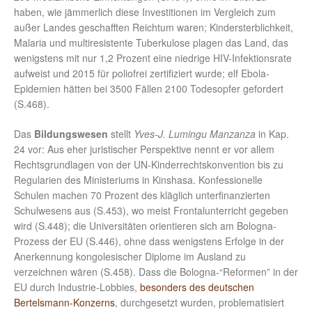
haben, wie jämmerlich diese Investitionen im Vergleich zum
außer Landes geschafften Reichtum waren; Kindersterblichkeit,
Malaria und multiresistente Tuberkulose plagen das Land, das
wenigstens mit nur 1,2 Prozent eine niedrige HIV-Infektionsrate
aufweist und 2015 für poliofrei zertifiziert wurde; elf Ebola-
Epidemien hätten bei 3500 Fällen 2100 Todesopfer gefordert
(S.468).
Das
Bildungswesen
stellt
Yves-J. Lumingu Manzanza
in Kap.
24 vor: Aus eher juristischer Perspektive nennt er vor allem
Rechtsgrundlagen von der UN-Kinderrechtskonvention bis zu
Regularien des Ministeriums in Kinshasa. Konfessionelle
Schulen machen 70 Prozent des kläglich unterfinanzierten
Schulwesens aus (S.453), wo meist Frontalunterricht gegeben
wird (S.448); die Universitäten orientieren sich am Bologna-
Prozess der EU (S.446), ohne dass wenigstens Erfolge in der
Anerkennung kongolesischer Diplome im Ausland zu
verzeichnen wären (S.458). Dass die Bologna-“Reformen” in der
EU durch Industrie-Lobbies,
besonders des deutschen
Bertelsmann-Konzerns
, durchgesetzt wurden, problematisiert