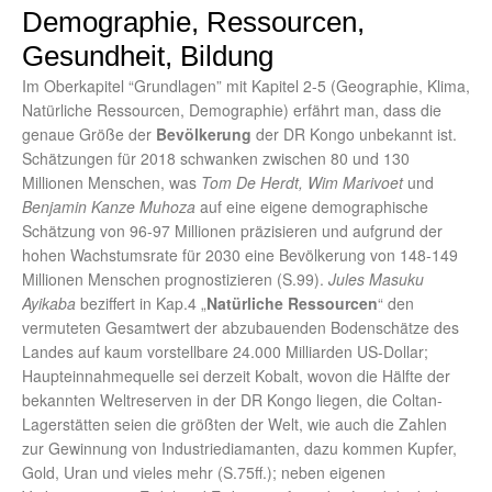
Demographie, Ressourcen,
Gesundheit, Bildung
Im Oberkapitel “Grundlagen” mit Kapitel 2-5 (Geographie, Klima,
Natürliche Ressourcen, Demographie) erfährt man, dass die
genaue Größe der
Bevölkerung
der DR Kongo unbekannt ist.
Schätzungen für 2018 schwanken zwischen 80 und 130
Millionen Menschen, was
Tom De Herdt, Wim Marivoet
und
Benjamin Kanze Muhoza
auf eine eigene demographische
Schätzung von 96-97 Millionen präzisieren und aufgrund der
hohen Wachstumsrate für 2030 eine Bevölkerung von 148-149
Millionen Menschen prognostizieren (S.99).
Jules Masuku
Ayikaba
beziffert in Kap.4 „
Natürliche Ressourcen
“ den
vermuteten Gesamtwert der abzubauenden Bodenschätze des
Landes auf kaum vorstellbare 24.000 Milliarden US-Dollar;
Haupteinnahmequelle sei derzeit Kobalt, wovon die Hälfte der
bekannten Weltreserven in der DR Kongo liegen, die Coltan-
Lagerstätten seien die größten der Welt, wie auch die Zahlen
zur Gewinnung von Industriediamanten, dazu kommen Kupfer,
Gold, Uran und vieles mehr (S.75ff.); neben eigenen