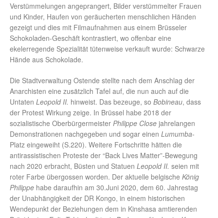
Verstümmelungen angeprangert, Bilder verstümmelter Frauen
und Kinder, Haufen von geräucherten menschlichen Händen
gezeigt und dies mit Filmaufnahmen aus einem Brüsseler
Schokoladen-Geschäft kontrastiert, wo offenbar eine
ekelerregende Spezialität tütenweise verkauft wurde: Schwarze
Hände aus Schokolade.
Die Stadtverwaltung Ostende stellte nach dem Anschlag der
Anarchisten eine zusätzlich Tafel auf, die nun auch auf die
Untaten
Leopold II.
hinweist. Das bezeuge, so
Bobineau
, dass
der Protest Wirkung zeige. In Brüssel habe 2018 der
sozialistische Oberbürgermeister
Philippe Close
jahrelangen
Demonstrationen nachgegeben und sogar einen
Lumumba
-
Platz eingeweiht (S.220). Weitere Fortschritte hätten die
antirassistischen Proteste der “Back Lives Matter”-Bewegung
nach 2020 erbracht, Büsten und Statuen
Leopold II.
seien mit
roter Farbe übergossen worden. Der aktuelle belgische
König
Philippe
habe daraufhin am 30.Juni 2020, dem 60. Jahrestag
der Unabhängigkeit der DR Kongo, in einem historischen
Wendepunkt der Beziehungen dem in Kinshasa amtierenden