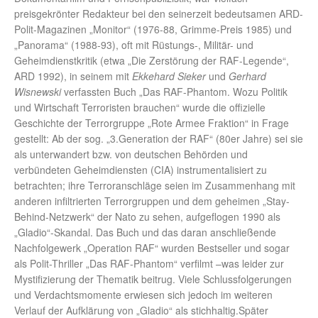
preisgekrönter Redakteur bei den seinerzeit bedeutsamen ARD-
Polit-Magazinen „Monitor“ (1976-88, Grimme-Preis 1985) und
„Panorama“ (1988-93), oft mit Rüstungs-, Militär- und
Geheimdienstkritik (etwa „Die Zerstörung der RAF-Legende“,
ARD 1992), in seinem mit
Ekkehard Sieker
und
Gerhard
Wisnewski
verfassten Buch „Das RAF-Phantom. Wozu Politik
und Wirtschaft Terroristen brauchen“ wurde die offizielle
Geschichte der Terrorgruppe „Rote Armee Fraktion“ in Frage
gestellt: Ab der sog. „3.Generation der RAF“ (80er Jahre) sei sie
als unterwandert bzw. von deutschen Behörden und
verbündeten Geheimdiensten (CIA) instrumentalisiert zu
betrachten; ihre Terroranschläge seien im Zusammenhang mit
anderen infiltrierten Terrorgruppen und dem geheimen „Stay-
Behind-Netzwerk“ der Nato zu sehen, aufgeflogen 1990 als
„Gladio“-Skandal. Das Buch und das daran anschließende
Nachfolgewerk „Operation RAF“ wurden Bestseller und sogar
als Polit-Thriller „Das RAF-Phantom“ verfilmt –was leider zur
Mystifizierung der Thematik beitrug. Viele Schlussfolgerungen
und Verdachtsmomente erwiesen sich jedoch im weiteren
Verlauf der Aufklärung von „Gladio“ als stichhaltig.Später