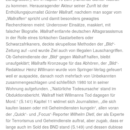
zu kommen. Herausragender Akteur seiner Zunft ist der
Enthüllungsjournalist
Günter Wallraff
, nachdem man sogar vom
„Wallraffen“ spricht und damit besonders gewagtes
Recherchieren meint: Undercover Einsätze, maskiert, mit
falscher Biografie.
Wallraff
entlarvte deutschen Alltagsrassismus
in der Rolle eines türkischen Gastarbeiters oder
Schwarzafrikaners, deckte skrupellose Methoden der
„Bild“
-
Zeitung auf –und wurde Ziel auch von illegalen Lauschangriffen.
Ob Geheimdienste der „Bild“ gegen
Wallraff
halfen, bleibt
unaufgeklärt;
Wallraffs
Kronzeuge für das Abhören, der „Bild“-
Redakteur
Heinz Willmann
wurde vom Springer-Verlag gefeuert
weil er auspackte, danach noch mehrfach von Unbekannten
zusammengeschlagen und schließlich 1980 tot in seiner
Wohnung aufgefunden. „’Natürliche Todesursache‘ stand im
Obduktionsbericht. Wallraff hielt Willmanns Tod dagegen für
Mord.“ (S.141) Kapitel 11 widmet sich Journalisten, „die sich
kaufen lassen oder mit Geheimdiensten kungeln“, allen voran
der „Quick“- und „Focus“-Reporter
Wilhelm Dietl
, der als Experte
für Terrorismus und Geheimdienste auftrat, aber zugab, dass er
lange auch im Sold des BND stand (S.149) und dessen dubiose