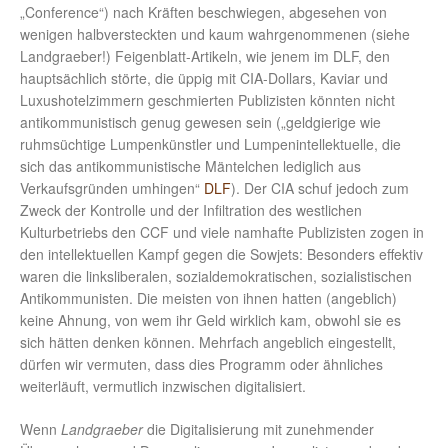
„Conference“) nach Kräften beschwiegen, abgesehen von
wenigen halbversteckten und kaum wahrgenommenen (siehe
Landgraeber!) Feigenblatt-Artikeln, wie jenem im DLF, den
hauptsächlich störte, die üppig mit CIA-Dollars, Kaviar und
Luxushotelzimmern geschmierten Publizisten könnten nicht
antikommunistisch genug gewesen sein („geldgierige wie
ruhmsüchtige Lumpenkünstler und Lumpenintellektuelle, die
sich das antikommunistische Mäntelchen lediglich aus
Verkaufsgründen umhingen“
DLF
). Der CIA schuf jedoch zum
Zweck der Kontrolle und der Infiltration des westlichen
Kulturbetriebs den CCF und viele namhafte Publizisten zogen in
den intellektuellen Kampf gegen die Sowjets: Besonders effektiv
waren die linksliberalen, sozialdemokratischen, sozialistischen
Antikommunisten. Die meisten von ihnen hatten (angeblich)
keine Ahnung, von wem ihr Geld wirklich kam, obwohl sie es
sich hätten denken können. Mehrfach angeblich eingestellt,
dürfen wir vermuten, dass dies Programm oder ähnliches
weiterläuft, vermutlich inzwischen digitalisiert.
Wenn
Landgraeber
die Digitalisierung mit zunehmender