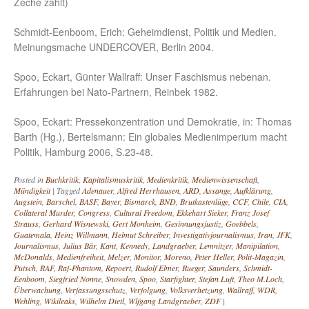
Zeche zahlt)
Schmidt-Eenboom, Erich: Geheimdienst, Politik und Medien.
Meinungsmache UNDERCOVER, Berlin 2004.
Spoo, Eckart, Günter Wallraff: Unser Faschismus nebenan.
Erfahrungen bei Nato-Partnern, Reinbek 1982.
Spoo, Eckart: Pressekonzentration und Demokratie, in: Thomas
Barth (Hg.), Bertelsmann: Ein globales Medienimperium macht
Politik, Hamburg 2006, S.23-48.
Posted in
Buchkritik
,
Kapitalismuskritik
,
Medienkritik
,
Medienwissenschaft
,
Mündigkeit
|
Tagged
Adenauer
,
Alfred Herrhausen
,
ARD
,
Assange
,
Aufklärung
,
Augstein
,
Barschel
,
BASF
,
Bayer
,
Bismarck
,
BND
,
Brutkastenlüge
,
CCF
,
Chile
,
CIA
,
Collateral Murder
,
Congress
,
Cultural Freedom
,
Ekkehart Sieker
,
Franz Josef
Strauss
,
Gerhard Wisnewski
,
Gert Monheim
,
Gesinnungsjustiz
,
Goebbels
,
Guatemala
,
Heinz Willmann
,
Helmut Schreiber
,
Investigativjournalismus
,
Iran
,
JFK
,
Journalismus
,
Julius Bär
,
Kant
,
Kennedy
,
Landgraeber
,
Lemnitzer
,
Manipilation
,
McDonalds
,
Medienfreiheit
,
Melzer
,
Monitor
,
Moreno
,
Peter Heller
,
Polit-Magazin
,
Putsch
,
RAF
,
Raf-Phantom
,
Repoert
,
Rudolf Elmer
,
Rueger
,
Saunders
,
Schmidt-
Eenboom
,
Siegfried Nonne
,
Snowden
,
Spoo
,
Starfighter
,
Stefan Luft
,
Theo M.Loch
,
Überwachung
,
Verfassungsschutz
,
Verfolgung
,
Volksverhetzung
,
Wallraff
,
WDR
,
Wehling
,
Wikileaks
,
Wilhelm Dietl
,
Wlfgang Landgraeber
,
ZDF
|