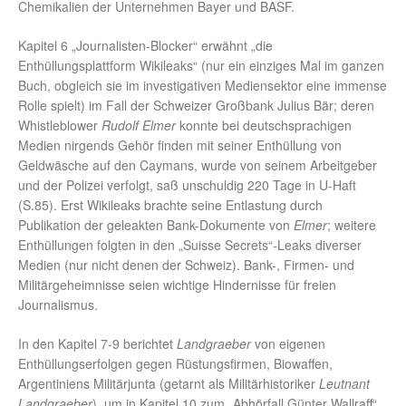
Chemikalien der Unternehmen Bayer und BASF.
Kapitel 6 „Journalisten-Blocker“ erwähnt „die
Enthüllungsplattform Wikileaks“ (nur ein einziges Mal im ganzen
Buch, obgleich sie im investigativen Mediensektor eine immense
Rolle spielt) im Fall der Schweizer Großbank Julius Bär; deren
Whistleblower
Rudolf Elmer
konnte bei deutschsprachigen
Medien nirgends Gehör finden mit seiner Enthüllung von
Geldwäsche auf den Caymans, wurde von seinem Arbeitgeber
und der Polizei verfolgt, saß unschuldig 220 Tage in U-Haft
(S.85). Erst Wikileaks brachte seine Entlastung durch
Publikation der geleakten Bank-Dokumente von
Elmer
; weitere
Enthüllungen folgten in den „Suisse Secrets“-Leaks diverser
Medien (nur nicht denen der Schweiz). Bank-, Firmen- und
Militärgeheimnisse seien wichtige Hindernisse für freien
Journalismus.
In den Kapitel 7-9 berichtet
Landgraeber
von eigenen
Enthüllungserfolgen gegen Rüstungsfirmen, Biowaffen,
Argentiniens Militärjunta (getarnt als Militärhistoriker
Leutnant
Landgraeber
), um in Kapitel 10 zum „Abhörfall Günter Wallraff“