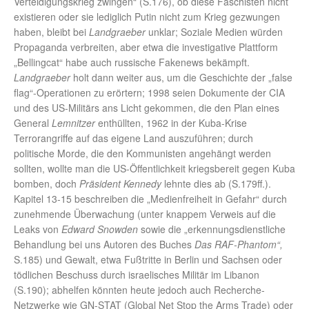
Verteidigungskrieg zwingen“ (S.176), ob diese Faschisten nicht
existieren oder sie lediglich Putin nicht zum Krieg gezwungen
haben, bleibt bei
Landgraeber
unklar; Soziale Medien würden
Propaganda verbreiten, aber etwa die investigative Plattform
„Bellingcat“ habe auch russische Fakenews bekämpft.
Landgraeber
holt dann weiter aus, um die Geschichte der „false
flag“-Operationen zu erörtern; 1998 seien Dokumente der CIA
und des US-Militärs ans Licht gekommen, die den Plan eines
General
Lemnitzer
enthüllten, 1962 in der Kuba-Krise
Terrorangriffe auf das eigene Land auszuführen; durch
politische Morde, die den Kommunisten angehängt werden
sollten, wollte man die US-Öffentlichkeit kriegsbereit gegen Kuba
bomben, doch
Präsident
Kennedy
lehnte dies ab (S.179ff.).
Kapitel 13-15 beschreiben die „Medienfreiheit in Gefahr“ durch
zunehmende Überwachung (unter knappem Verweis auf die
Leaks von
Edward Snowden
sowie die „erkennungsdienstliche
Behandlung bei uns Autoren des Buches
Das RAF-Phantom“,
S.185) und Gewalt, etwa Fußtritte in Berlin und Sachsen oder
tödlichen Beschuss durch israelisches Militär im Libanon
(S.190); abhelfen könnten heute jedoch auch Recherche-
Netzwerke wie GN-STAT (Global Net Stop the Arms Trade) oder