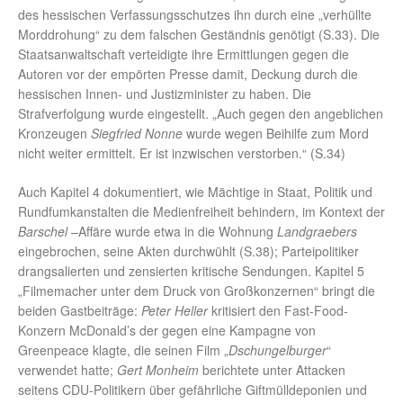
des hessischen Verfassungsschutzes ihn durch eine „verhüllte
Morddrohung“ zu dem falschen Geständnis genötigt (S.33). Die
Staatsanwaltschaft verteidigte ihre Ermittlungen gegen die
Autoren vor der empörten Presse damit, Deckung durch die
hessischen Innen- und Justizminister zu haben. Die
Strafverfolgung wurde eingestellt. „Auch gegen den angeblichen
Kronzeugen
Siegfried Nonne
wurde wegen Beihilfe zum Mord
nicht weiter ermittelt. Er ist inzwischen verstorben.“ (S.34)
Auch Kapitel 4 dokumentiert, wie Mächtige in Staat, Politik und
Rundfumkanstalten die Medienfreiheit behindern, im Kontext der
Barschel
–Affäre wurde etwa in die Wohnung
Landgraebers
eingebrochen, seine Akten durchwühlt (S.38); Parteipolitiker
drangsalierten und zensierten kritische Sendungen. Kapitel 5
„Filmemacher unter dem Druck von Großkonzernen“ bringt die
beiden Gastbeiträge:
Peter Heller
kritisiert den Fast-Food-
Konzern McDonald’s der gegen eine Kampagne von
Greenpeace klagte, die seinen Film „
Dschungelburger
“
verwendet hatte;
Gert Monheim
berichtete unter Attacken
seitens CDU-Politikern über gefährliche Giftmülldeponien und