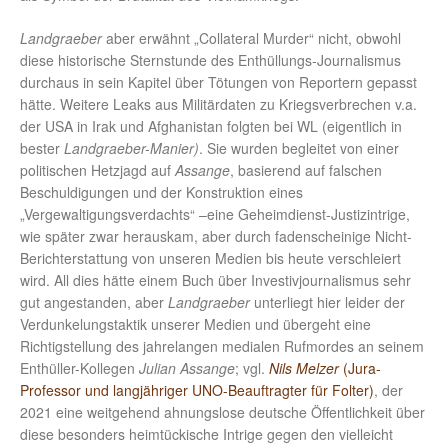
Landgraeber
aber erwähnt „Collateral Murder“ nicht, obwohl
diese historische Sternstunde des Enthüllungs-Journalismus
durchaus in sein Kapitel über Tötungen von Reportern gepasst
hätte. Weitere Leaks aus Militärdaten zu Kriegsverbrechen v.a.
der USA in Irak und Afghanistan folgten bei WL (eigentlich in
bester
Landgraeber-Manier)
. Sie wurden begleitet von einer
politischen Hetzjagd auf
Assange
, basierend auf falschen
Beschuldigungen und der Konstruktion eines
„Vergewaltigungsverdachts“ –eine Geheimdienst-Justizintrige,
wie später zwar herauskam, aber durch fadenscheinige Nicht-
Berichterstattung von unseren Medien bis heute verschleiert
wird. All dies hätte einem Buch über Investivjournalismus sehr
gut angestanden, aber
Landgraeber
unterliegt hier leider der
Verdunkelungstaktik unserer Medien und übergeht eine
Richtigstellung des jahrelangen medialen Rufmordes an seinem
Enthüller-Kollegen
Julian Assange
; vgl.
Nils Melzer
(Jura-
Professor und langjähriger UNO-Beauftragter für Folter)
, der
2021 eine weitgehend ahnungslose deutsche Öffentlichkeit über
diese besonders heimtückische Intrige gegen den vielleicht