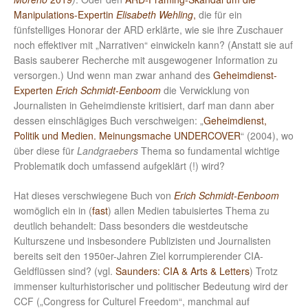
Manipulations-Expertin
Elisabeth Wehling
,
die für ein
fünfstelliges Honorar der ARD erklärte, wie sie ihre Zuschauer
noch effektiver mit „Narrativen“ einwickeln kann? (Anstatt sie auf
Basis sauberer Recherche mit ausgewogener Information zu
versorgen.) Und wenn man zwar anhand des
Geheimdienst-
Experten
Erich Schmidt-Eenboom
die Verwicklung von
Journalisten in Geheimdienste kritisiert, darf man dann aber
dessen einschlägiges Buch verschweigen: „
Geheimdienst,
Politik und Medien. Meinungsmache UNDERCOVER
“ (2004), wo
über diese für
Landgraebers
Thema so fundamental wichtige
Problematik doch umfassend aufgeklärt (!) wird?
Hat dieses verschwiegene Buch von
Erich Schmidt-Eenboom
womöglich ein in (
fast
) allen Medien tabuisiertes Thema zu
deutlich behandelt: Dass besonders die westdeutsche
Kulturszene und insbesondere Publizisten und Journalisten
bereits seit den 1950er-Jahren Ziel korrumpierender CIA-
Geldflüssen sind? (vgl.
Saunders: CIA & Arts & Letters
) Trotz
immenser kulturhistorischer und politischer Bedeutung wird der
CCF („Congress for Culturel Freedom“, manchmal auf