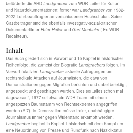
beförderte die ARD
Landgraeber
zum WDR-Leiter für Kultur-
und Naturdokumentationen; ferner war
Landgraeber
von 1982-
2022 Lehrbeauftragter an verschiedenen Hochschulen. Seine
Gastbeiträger sind die ebenfalls investigativ-sozialkritischen
Dokumentarfilmer
Peter Heller
und
Gert Monheim
( Ex-WDR-
Redakteur).
Inhalt
Das Buch gliedert sich in Vorwort und 15 Kapitel in historischer
Reihenfolge, die zumeist der Biografie
Landgraebers
folgen. Im
Vorwort relativiert
Landgraeber
aktuelle Aufregungen um
rechtsradikale Attacken auf Journalisten, die etwa von
Demonstrationen gegen Migration berichten und dabei beleidigt,
angespuckt und geschlagen wurden. Dies sei „alles schon mal
dagewesen“, 1977 sei etwa ein WDR-Team mit einem
angespitzten Baumstamm von Rechtsextremen angegriffen
worden (S.7). In Demokratien müsse freier, unabhängiger
Journalismus immer gegen Widerstand erkämpft werden.
Landgraeber
beginnt in Kapitel 1 historisch mit dem Kampf um
eine Neuordnung von Presse und Rundfunk nach Nazidiktatur