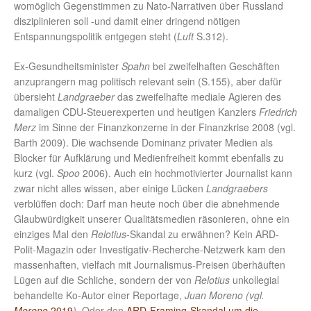
womöglich Gegenstimmen zu Nato-Narrativen über Russland
disziplinieren soll -und damit einer dringend nötigen
Entspannungspolitik entgegen steht (
Luft
S.312).
Ex-Gesundheitsminister
Spahn
bei zweifelhaften Geschäften
anzuprangern mag politisch relevant sein (S.155), aber dafür
übersieht
Landgraeber
das zweifelhafte mediale Agieren des
damaligen CDU-Steuerexperten und heutigen Kanzlers
Friedrich
Merz
im Sinne der Finanzkonzerne in der Finanzkrise 2008 (vgl.
Barth 2009). Die wachsende Dominanz privater Medien als
Blocker für Aufklärung und Medienfreiheit kommt ebenfalls zu
kurz (vgl.
Spoo
2006). Auch ein hochmotivierter Journalist kann
zwar nicht alles wissen, aber einige Lücken
Landgraebers
verblüffen doch: Darf man heute noch über die abnehmende
Glaubwürdigkeit unserer Qualitätsmedien räsonieren, ohne ein
einziges Mal den
Relotius
-Skandal zu erwähnen? Kein ARD-
Polit-Magazin oder Investigativ-Recherche-Netzwerk kam den
massenhaften, vielfach mit Journalismus-Preisen überhäuften
Lügen auf die Schliche, sondern der von
Relotius
unkollegial
behandelte Ko-Autor einer Reportage,
Juan Moreno (vgl.
Moreno
2019
)
. Oder den
ARD-Framing-Skandal um die