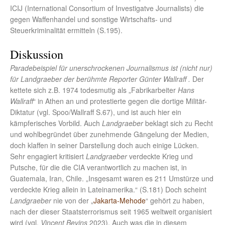
ICIJ (International Consortium of Investigatve Journalists) die
gegen Waffenhandel und sonstige Wirtschafts- und
Steuerkriminalität ermitteln (S.195).
Diskussion
Paradebeispiel für unerschrockenen Journalismus ist (nicht nur)
für Landgraeber der berühmte Reporter Günter Wallraff .
Der
kettete sich z.B. 1974 todesmutig als „Fabrikarbeiter
Hans
Wallraff
“ in Athen an und protestierte gegen die dortige Militär-
Diktatur (vgl. Spoo/Wallraff S.67), und ist auch hier ein
kämpferisches Vorbild. Auch
Landgraeber
beklagt sich zu Recht
und wohlbegründet über zunehmende Gängelung der Medien,
doch klaffen in seiner Darstellung doch auch einige Lücken.
Sehr engagiert kritisiert
Landgraeber
verdeckte Krieg und
Putsche, für die die CIA verantwortlich zu machen ist, in
Guatemala, Iran, Chile. „Insgesamt waren es 211 Umstürze und
verdeckte Krieg allein in Lateinamerika.“ (S.181) Doch scheint
Landgraeber
nie von der „
Jakarta-Mehode
“ gehört zu haben,
nach der dieser Staatsterrorismus seit 1965 weltweit organisiert
wird (vgl.
Vincent Bevins
2023). Auch was die in diesem