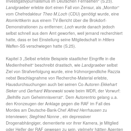
Investigativjournalismus im Deutschen Fernsehen“ (S.23).
Landgraeber
erlebte dort einen Fall von Zensur, als „Monitor“
vom Chefredakteur
Theo M.Loch
(CDU) genötigt wurde, eine
Atomkritikerin aus einem TV-Bericht über die Brokdorf-
Demonstrationen zu entfernen;
Loch
wurde danach jedoch
selbst schnell aus dem Amt geworfen, weil jemand recherchiert
hatte, dass er bei Einstellung seine Mitgliedschaft in
Hitlers
Waffen-SS verschwiegen hatte (S.25).
Kapitel 3 „Selbst erlebte Beispiele staatlicher Eingriffe in die
Medienfreiheit“ beschreibt drastisch, wie
Landgraeber
selbst
Ziel von Strafverfolgung wurde, eine frühmorgendliche Razzia
nebst Beschlagnahme von Recherche-Material erlebte,
Hausdurchsuchungen auch bei seinen Co-Autoren
Ekkehart
Sieker
und
Gerhard Wisnewski
sowie beim WDR, der Vorwurf:
„Beihilfe zum Geheimnisverrat“. Dem Autorentrio gelang u.a.
den Kronzeugen der Anklage gegen die RAF im Fall des
Mordes am Deutsche-Bank-Chef
Alfred Herrhausen
zu
interviewen;
Siegfried Nonne
, ein depressiver
Drogenabhängiger, dementierte vor ihrer Kamera, je Mitglied
oder Helfer der RAF gewesen zu sein, vielmehr hätten Agenten