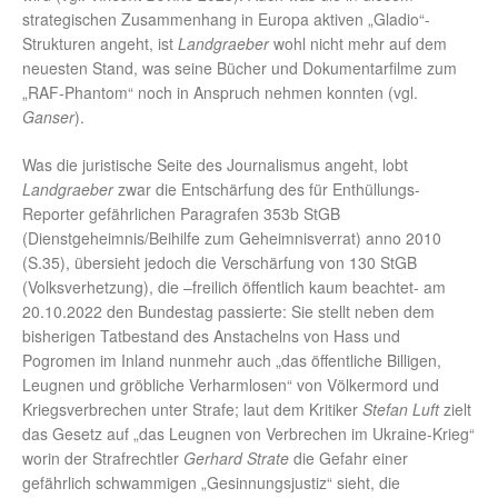
strategischen Zusammenhang in Europa aktiven „Gladio“-
Strukturen angeht, ist
Landgraeber
wohl nicht mehr auf dem
neuesten Stand, was seine Bücher und Dokumentarfilme zum
„RAF-Phantom“ noch in Anspruch nehmen konnten (vgl.
Ganser
).
Was die juristische Seite des Journalismus angeht, lobt
Landgraeber
zwar die Entschärfung des für Enthüllungs-
Reporter gefährlichen Paragrafen 353b StGB
(Dienstgeheimnis/Beihilfe zum Geheimnisverrat) anno 2010
(S.35), übersieht jedoch die Verschärfung von 130 StGB
(Volksverhetzung), die –freilich öffentlich kaum beachtet- am
20.10.2022 den Bundestag passierte: Sie stellt neben dem
bisherigen Tatbestand des Anstachelns von Hass und
Pogromen im Inland nunmehr auch „das öffentliche Billigen,
Leugnen und gröbliche Verharmlosen“ von Völkermord und
Kriegsverbrechen unter Strafe; laut dem Kritiker
Stefan Luft
zielt
das Gesetz auf „das Leugnen von Verbrechen im Ukraine-Krieg“
worin der Strafrechtler
Gerhard Strate
die Gefahr einer
gefährlich schwammigen „Gesinnungsjustiz“ sieht, die