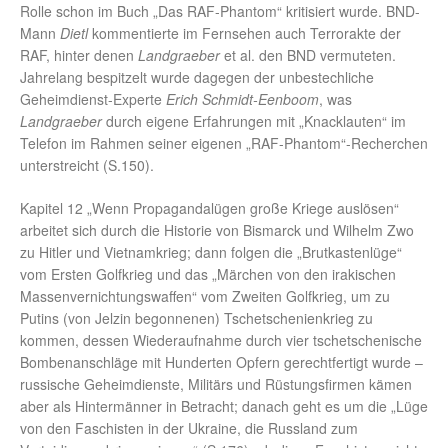
Rolle schon im Buch „Das RAF-Phantom“ kritisiert wurde. BND-
Mann
Dietl
kommentierte im Fernsehen auch Terrorakte der
RAF, hinter denen
Landgraeber
et al. den BND vermuteten.
Jahrelang bespitzelt wurde dagegen der unbestechliche
Geheimdienst-Experte
Erich Schmidt-Eenboom
, was
Landgraeber
durch eigene Erfahrungen mit „Knacklauten“ im
Telefon im Rahmen seiner eigenen „RAF-Phantom“-Recherchen
unterstreicht (S.150).
Kapitel 12 „Wenn Propagandalügen große Kriege auslösen“
arbeitet sich durch die Historie von Bismarck und Wilhelm Zwo
zu Hitler und Vietnamkrieg; dann folgen die „Brutkastenlüge“
vom Ersten Golfkrieg und das „Märchen von den irakischen
Massenvernichtungswaffen“ vom Zweiten Golfkrieg, um zu
Putins (von Jelzin begonnenen) Tschetschenienkrieg zu
kommen, dessen Wiederaufnahme durch vier tschetschenische
Bombenanschläge mit Hunderten Opfern gerechtfertigt wurde –
russische Geheimdienste, Militärs und Rüstungsfirmen kämen
aber als Hintermänner in Betracht; danach geht es um die „Lüge
von den Faschisten in der Ukraine, die Russland zum