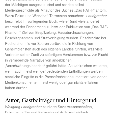
der Mächtigen ausgesetzt sind und schrieb selbst
Mediengeschichte als Mitautor des Buches „Das RAF-Phantom.
Wozu Politik und Wirtschaft Terroristen brauchen“.
Landgraeber
beschreibt im vorliegenden Buch, wie er (und viele andere)
während der Recherchen zu bzw. der Publikation von „Das RAF-
Phantom“ Ziel von Bespitzelung, Hausdurchsuchungen,
Beschlagnahmen und Strafverfolgung wurden. Er schreckte bei
Recherchen nie vor Spuren zurück, die in Richtung von
Geheimdiensten auch des eigenen Landes führten, was viele
Vertreter seiner Zunft zu sofortigem Verstummen bzw. zur Flucht
in vernebelnde Narrative von angeblichen
„Verschwörungstheorien“ geführt hätte. An zahlreichen weiteren,
wenn auch meist weniger bedeutenden Enthüllungen werden
staatliche Eingriffe in die Pressefreiheit dokumentiert, von denen
Medienkonsumenten meist wenig oder gar nichts erfahren
haben dürften.
Autor, Gastbeiträger und Hintergrund
Wolfgang Landgraeber
studierte Sozialwissenschaften,
Dokumentarfilm und Fernsehpublizistik, war vielfach