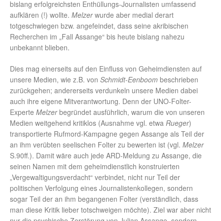
bislang erfolgreichsten Enthüllungs-Journalisten umfassend
aufklären (!) wollte.
Melzer
wurde aber medial derart
totgeschwiegen bzw. angefeindet, dass seine akribischen
Recherchen im „Fall Assange“ bis heute bislang nahezu
unbekannt blieben.
Dies mag einerseits auf den Einfluss von Geheimdiensten auf
unsere Medien, wie z.B. von
Schmidt-Eenboom
beschrieben
zurückgehen; andererseits verdunkeln unsere Medien dabei
auch ihre eigene Mitverantwortung. Denn der UNO-Folter-
Experte
Melzer
begründet ausführlich, warum die von unseren
Medien weitgehend kritiklos (Ausnahme vgl. etwa
Rueger
)
transportierte Rufmord-Kampagne gegen Assange als Teil der
an ihm verübten seelischen Folter zu bewerten ist (vgl.
Melzer
S.90ff.). Damit wäre auch jede ARD-Meldung zu Assange, die
seinen Namen mit dem geheimdienstlich konstruierten
„Vergewaltigungsverdacht“ verbindet, nicht nur Teil der
politischen Verfolgung eines Journalistenkollegen, sondern
sogar Teil der an ihm begangenen Folter (verständlich, dass
man diese Kritik lieber totschweigen möchte). Ziel war aber nicht
nur die psychische Zerstörung von Julian Assange, sondern