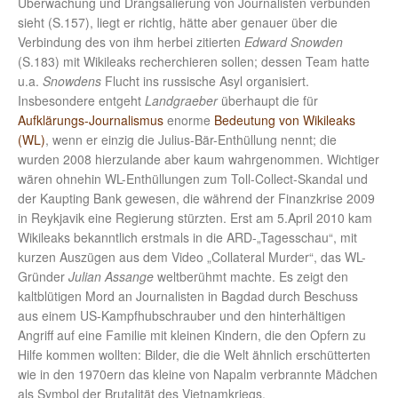
Überwachung und Drangsalierung von Journalisten verbunden
sieht (S.157), liegt er richtig, hätte aber genauer über die
Verbindung des von ihm herbei zitierten
Edward Snowden
(S.183) mit Wikileaks recherchieren sollen; dessen Team hatte
u.a.
Snowdens
Flucht ins russische Asyl organisiert.
Insbesondere entgeht
Landgraeber
überhaupt die für
Aufklärungs-Journalismus
enorme
Bedeutung von Wikileaks
(WL)
, wenn er einzig die Julius-Bär-Enthüllung nennt; die
wurden 2008 hierzulande aber kaum wahrgenommen. Wichtiger
wären ohnehin WL-Enthüllungen zum Toll-Collect-Skandal und
der Kaupting Bank gewesen, die während der Finanzkrise 2009
in Reykjavik eine Regierung stürzten. Erst am 5.April 2010 kam
Wikileaks bekanntlich erstmals in die ARD-„Tagesschau“, mit
kurzen Auszügen aus dem Video „Collateral Murder“, das WL-
Gründer
Julian
Assange
weltberühmt machte. Es zeigt den
kaltblütigen Mord an Journalisten in Bagdad durch Beschuss
aus einem US-Kampfhubschrauber und den hinterhältigen
Angriff auf eine Familie mit kleinen Kindern, die den Opfern zu
Hilfe kommen wollten: Bilder, die die Welt ähnlich erschütterten
wie in den 1970ern das kleine von Napalm verbrannte Mädchen
als Symbol der Brutalität des Vietnamkriegs.