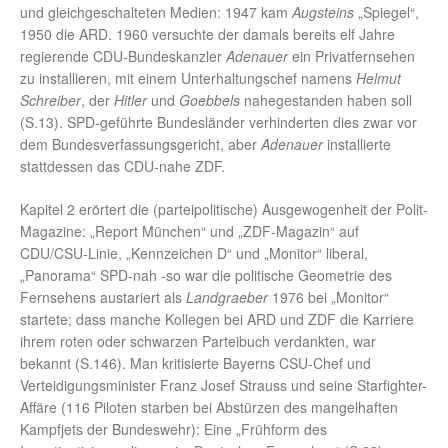
und gleichgeschalteten Medien: 1947 kam
Augsteins
„Spiegel“,
1950 die ARD. 1960 versuchte der damals bereits elf Jahre
regierende CDU-Bundeskanzler
Adenauer
ein Privatfernsehen
zu installieren, mit einem Unterhaltungschef namens
Helmut
Schreiber
, der
Hitler
und
Goebbels
nahegestanden haben soll
(S.13). SPD-geführte Bundesländer verhinderten dies zwar vor
dem Bundesverfassungsgericht, aber
Adenauer
installierte
stattdessen das CDU-nahe ZDF.
Kapitel 2 erörtert die (parteipolitische) Ausgewogenheit der Polit-
Magazine: „Report München“ und „ZDF-Magazin“ auf
CDU/CSU-Linie, „Kennzeichen D“ und „Monitor“ liberal,
„Panorama“ SPD-nah -so war die politische Geometrie des
Fernsehens austariert als
Landgraeber
1976 bei „Monitor“
startete; dass manche Kollegen bei ARD und ZDF die Karriere
ihrem roten oder schwarzen Parteibuch verdankten, war
bekannt (S.146). Man kritisierte Bayerns CSU-Chef und
Verteidigungsminister Franz Josef Strauss und seine Starfighter-
Affäre (116 Piloten starben bei Abstürzen des mangelhaften
Kampfjets der Bundeswehr): Eine „Frühform des