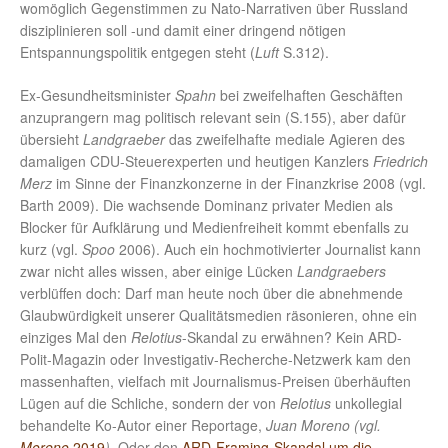
womöglich Gegenstimmen zu Nato-Narrativen über Russland
disziplinieren soll -und damit einer dringend nötigen
Entspannungspolitik entgegen steht (
Luft
S.312).
Ex-Gesundheitsminister
Spahn
bei zweifelhaften Geschäften
anzuprangern mag politisch relevant sein (S.155), aber dafür
übersieht
Landgraeber
das zweifelhafte mediale Agieren des
damaligen CDU-Steuerexperten und heutigen Kanzlers
Friedrich
Merz
im Sinne der Finanzkonzerne in der Finanzkrise 2008 (vgl.
Barth 2009). Die wachsende Dominanz privater Medien als
Blocker für Aufklärung und Medienfreiheit kommt ebenfalls zu
kurz (vgl.
Spoo
2006). Auch ein hochmotivierter Journalist kann
zwar nicht alles wissen, aber einige Lücken
Landgraebers
verblüffen doch: Darf man heute noch über die abnehmende
Glaubwürdigkeit unserer Qualitätsmedien räsonieren, ohne ein
einziges Mal den
Relotius
-Skandal zu erwähnen? Kein ARD-
Polit-Magazin oder Investigativ-Recherche-Netzwerk kam den
massenhaften, vielfach mit Journalismus-Preisen überhäuften
Lügen auf die Schliche, sondern der von
Relotius
unkollegial
behandelte Ko-Autor einer Reportage,
Juan Moreno (vgl.
Moreno
2019
)
. Oder den
ARD-Framing-Skandal um die