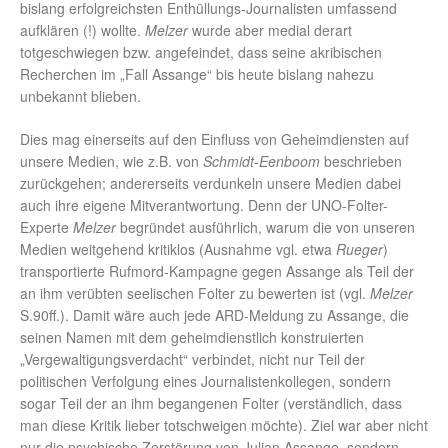
bislang erfolgreichsten Enthüllungs-Journalisten umfassend
aufklären (!) wollte.
Melzer
wurde aber medial derart
totgeschwiegen bzw. angefeindet, dass seine akribischen
Recherchen im „Fall Assange“ bis heute bislang nahezu
unbekannt blieben.
Dies mag einerseits auf den Einfluss von Geheimdiensten auf
unsere Medien, wie z.B. von
Schmidt-Eenboom
beschrieben
zurückgehen; andererseits verdunkeln unsere Medien dabei
auch ihre eigene Mitverantwortung. Denn der UNO-Folter-
Experte
Melzer
begründet ausführlich, warum die von unseren
Medien weitgehend kritiklos (Ausnahme vgl. etwa
Rueger
)
transportierte Rufmord-Kampagne gegen Assange als Teil der
an ihm verübten seelischen Folter zu bewerten ist (vgl.
Melzer
S.90ff.). Damit wäre auch jede ARD-Meldung zu Assange, die
seinen Namen mit dem geheimdienstlich konstruierten
„Vergewaltigungsverdacht“ verbindet, nicht nur Teil der
politischen Verfolgung eines Journalistenkollegen, sondern
sogar Teil der an ihm begangenen Folter (verständlich, dass
man diese Kritik lieber totschweigen möchte). Ziel war aber nicht
nur die psychische Zerstörung von Julian Assange, sondern