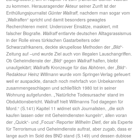
zu kommen. Herausragender Akteur seiner Zunft ist der
Enthüllungsjournalist
Günter Wallraff
, nachdem man sogar vom
„Wallraffen“ spricht und damit besonders gewagtes
Recherchieren meint: Undercover Einsätze, maskiert, mit
falscher Biografie.
Wallraff
entlarvte deutschen Alltagsrassismus
in der Rolle eines türkischen Gastarbeiters oder
Schwarzafrikaners, deckte skrupellose Methoden der
„Bild“
-
Zeitung auf –und wurde Ziel auch von illegalen Lauschangriffen.
Ob Geheimdienste der „Bild“ gegen
Wallraff
halfen, bleibt
unaufgeklärt;
Wallraffs
Kronzeuge für das Abhören, der „Bild“-
Redakteur
Heinz Willmann
wurde vom Springer-Verlag gefeuert
weil er auspackte, danach noch mehrfach von Unbekannten
zusammengeschlagen und schließlich 1980 tot in seiner
Wohnung aufgefunden. „’Natürliche Todesursache‘ stand im
Obduktionsbericht. Wallraff hielt Willmanns Tod dagegen für
Mord.“ (S.141) Kapitel 11 widmet sich Journalisten, „die sich
kaufen lassen oder mit Geheimdiensten kungeln“, allen voran
der „Quick“- und „Focus“-Reporter
Wilhelm Dietl
, der als Experte
für Terrorismus und Geheimdienste auftrat, aber zugab, dass er
lange auch im Sold des BND stand (S.149) und dessen dubiose