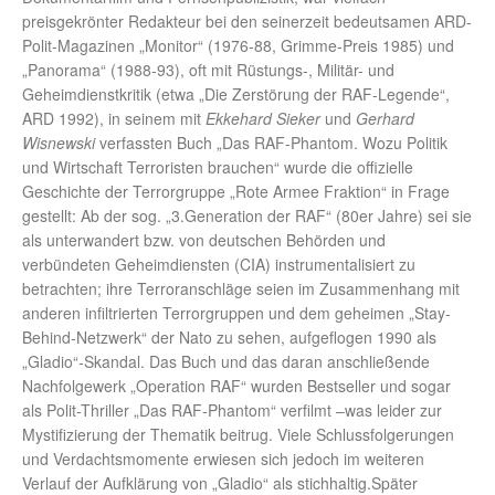
preisgekrönter Redakteur bei den seinerzeit bedeutsamen ARD-
Polit-Magazinen „Monitor“ (1976-88, Grimme-Preis 1985) und
„Panorama“ (1988-93), oft mit Rüstungs-, Militär- und
Geheimdienstkritik (etwa „Die Zerstörung der RAF-Legende“,
ARD 1992), in seinem mit
Ekkehard Sieker
und
Gerhard
Wisnewski
verfassten Buch „Das RAF-Phantom. Wozu Politik
und Wirtschaft Terroristen brauchen“ wurde die offizielle
Geschichte der Terrorgruppe „Rote Armee Fraktion“ in Frage
gestellt: Ab der sog. „3.Generation der RAF“ (80er Jahre) sei sie
als unterwandert bzw. von deutschen Behörden und
verbündeten Geheimdiensten (CIA) instrumentalisiert zu
betrachten; ihre Terroranschläge seien im Zusammenhang mit
anderen infiltrierten Terrorgruppen und dem geheimen „Stay-
Behind-Netzwerk“ der Nato zu sehen, aufgeflogen 1990 als
„Gladio“-Skandal. Das Buch und das daran anschließende
Nachfolgewerk „Operation RAF“ wurden Bestseller und sogar
als Polit-Thriller „Das RAF-Phantom“ verfilmt –was leider zur
Mystifizierung der Thematik beitrug. Viele Schlussfolgerungen
und Verdachtsmomente erwiesen sich jedoch im weiteren
Verlauf der Aufklärung von „Gladio“ als stichhaltig.Später