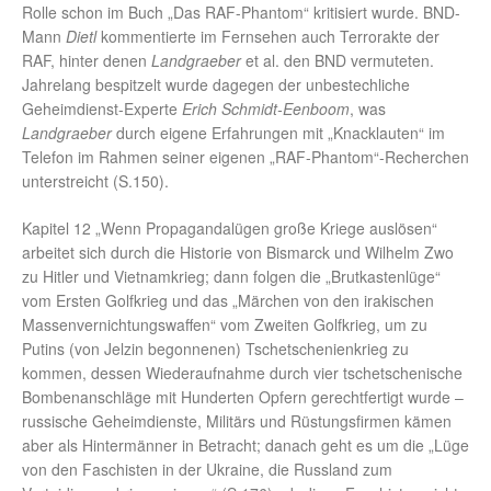
Rolle schon im Buch „Das RAF-Phantom“ kritisiert wurde. BND-
Mann
Dietl
kommentierte im Fernsehen auch Terrorakte der
RAF, hinter denen
Landgraeber
et al. den BND vermuteten.
Jahrelang bespitzelt wurde dagegen der unbestechliche
Geheimdienst-Experte
Erich Schmidt-Eenboom
, was
Landgraeber
durch eigene Erfahrungen mit „Knacklauten“ im
Telefon im Rahmen seiner eigenen „RAF-Phantom“-Recherchen
unterstreicht (S.150).
Kapitel 12 „Wenn Propagandalügen große Kriege auslösen“
arbeitet sich durch die Historie von Bismarck und Wilhelm Zwo
zu Hitler und Vietnamkrieg; dann folgen die „Brutkastenlüge“
vom Ersten Golfkrieg und das „Märchen von den irakischen
Massenvernichtungswaffen“ vom Zweiten Golfkrieg, um zu
Putins (von Jelzin begonnenen) Tschetschenienkrieg zu
kommen, dessen Wiederaufnahme durch vier tschetschenische
Bombenanschläge mit Hunderten Opfern gerechtfertigt wurde –
russische Geheimdienste, Militärs und Rüstungsfirmen kämen
aber als Hintermänner in Betracht; danach geht es um die „Lüge
von den Faschisten in der Ukraine, die Russland zum