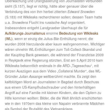
Überwachung und Drangsalierung von Journalisten verbunden
sieht (S.157), liegt er richtig, hätte aber genauer über die
Verbindung des von ihm herbei zitierten
Edward Snowden
(S.183) mit Wikileaks recherchieren sollen; dessen Team hatte
u.a.
Snowdens
Flucht ins russische Asyl organisiert.
Insbesondere entgeht
Landgraeber
überhaupt die für
Aufklärungs-Journalismus
enorme
Bedeutung von Wikileaks
(WL)
, wenn er einzig die Julius-Bär-Enthüllung nennt; die
wurden 2008 hierzulande aber kaum wahrgenommen. Wichtiger
wären ohnehin WL-Enthüllungen zum Toll-Collect-Skandal und
der Kaupting Bank gewesen, die während der Finanzkrise 2009
in Reykjavik eine Regierung stürzten. Erst am 5.April 2010 kam
Wikileaks bekanntlich erstmals in die ARD-„Tagesschau“, mit
kurzen Auszügen aus dem Video „Collateral Murder“, das WL-
Gründer
Julian
Assange
weltberühmt machte. Es zeigt den
kaltblütigen Mord an Journalisten in Bagdad durch Beschuss
aus einem US-Kampfhubschrauber und den hinterhältigen
Angriff auf eine Familie mit kleinen Kindern, die den Opfern zu
Hilfe kommen wollten: Bilder, die die Welt ähnlich erschütterten
wie in den 1970ern das kleine von Napalm verbrannte Mädchen
als Symbol der Brutalität des Vietnamkriegs.