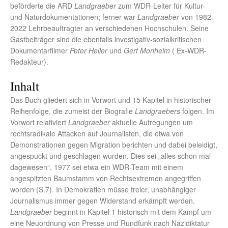
beförderte die ARD
Landgraeber
zum WDR-Leiter für Kultur-
und Naturdokumentationen; ferner war
Landgraeber
von 1982-
2022 Lehrbeauftragter an verschiedenen Hochschulen. Seine
Gastbeiträger sind die ebenfalls investigativ-sozialkritischen
Dokumentarfilmer
Peter Heller
und
Gert Monheim
( Ex-WDR-
Redakteur).
Inhalt
Das Buch gliedert sich in Vorwort und 15 Kapitel in historischer
Reihenfolge, die zumeist der Biografie
Landgraebers
folgen. Im
Vorwort relativiert
Landgraeber
aktuelle Aufregungen um
rechtsradikale Attacken auf Journalisten, die etwa von
Demonstrationen gegen Migration berichten und dabei beleidigt,
angespuckt und geschlagen wurden. Dies sei „alles schon mal
dagewesen“, 1977 sei etwa ein WDR-Team mit einem
angespitzten Baumstamm von Rechtsextremen angegriffen
worden (S.7). In Demokratien müsse freier, unabhängiger
Journalismus immer gegen Widerstand erkämpft werden.
Landgraeber
beginnt in Kapitel 1 historisch mit dem Kampf um
eine Neuordnung von Presse und Rundfunk nach Nazidiktatur