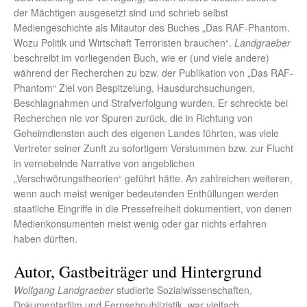
der Mächtigen ausgesetzt sind und schrieb selbst
Mediengeschichte als Mitautor des Buches „Das RAF-Phantom.
Wozu Politik und Wirtschaft Terroristen brauchen“.
Landgraeber
beschreibt im vorliegenden Buch, wie er (und viele andere)
während der Recherchen zu bzw. der Publikation von „Das RAF-
Phantom“ Ziel von Bespitzelung, Hausdurchsuchungen,
Beschlagnahmen und Strafverfolgung wurden. Er schreckte bei
Recherchen nie vor Spuren zurück, die in Richtung von
Geheimdiensten auch des eigenen Landes führten, was viele
Vertreter seiner Zunft zu sofortigem Verstummen bzw. zur Flucht
in vernebelnde Narrative von angeblichen
„Verschwörungstheorien“ geführt hätte. An zahlreichen weiteren,
wenn auch meist weniger bedeutenden Enthüllungen werden
staatliche Eingriffe in die Pressefreiheit dokumentiert, von denen
Medienkonsumenten meist wenig oder gar nichts erfahren
haben dürften.
Autor, Gastbeiträger und Hintergrund
Wolfgang Landgraeber
studierte Sozialwissenschaften,
Dokumentarfilm und Fernsehpublizistik, war vielfach