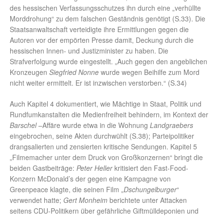
des hessischen Verfassungsschutzes ihn durch eine „verhüllte
Morddrohung“ zu dem falschen Geständnis genötigt (S.33). Die
Staatsanwaltschaft verteidigte ihre Ermittlungen gegen die
Autoren vor der empörten Presse damit, Deckung durch die
hessischen Innen- und Justizminister zu haben. Die
Strafverfolgung wurde eingestellt. „Auch gegen den angeblichen
Kronzeugen
Siegfried Nonne
wurde wegen Beihilfe zum Mord
nicht weiter ermittelt. Er ist inzwischen verstorben.“ (S.34)
Auch Kapitel 4 dokumentiert, wie Mächtige in Staat, Politik und
Rundfumkanstalten die Medienfreiheit behindern, im Kontext der
Barschel
–Affäre wurde etwa in die Wohnung
Landgraebers
eingebrochen, seine Akten durchwühlt (S.38); Parteipolitiker
drangsalierten und zensierten kritische Sendungen. Kapitel 5
„Filmemacher unter dem Druck von Großkonzernen“ bringt die
beiden Gastbeiträge:
Peter Heller
kritisiert den Fast-Food-
Konzern McDonald’s der gegen eine Kampagne von
Greenpeace klagte, die seinen Film „
Dschungelburger
“
verwendet hatte;
Gert Monheim
berichtete unter Attacken
seitens CDU-Politikern über gefährliche Giftmülldeponien und