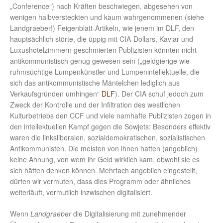
„Conference“) nach Kräften beschwiegen, abgesehen von
wenigen halbversteckten und kaum wahrgenommenen (siehe
Landgraeber!) Feigenblatt-Artikeln, wie jenem im DLF, den
hauptsächlich störte, die üppig mit CIA-Dollars, Kaviar und
Luxushotelzimmern geschmierten Publizisten könnten nicht
antikommunistisch genug gewesen sein („geldgierige wie
ruhmsüchtige Lumpenkünstler und Lumpenintellektuelle, die
sich das antikommunistische Mäntelchen lediglich aus
Verkaufsgründen umhingen“
DLF
). Der CIA schuf jedoch zum
Zweck der Kontrolle und der Infiltration des westlichen
Kulturbetriebs den CCF und viele namhafte Publizisten zogen in
den intellektuellen Kampf gegen die Sowjets: Besonders effektiv
waren die linksliberalen, sozialdemokratischen, sozialistischen
Antikommunisten. Die meisten von ihnen hatten (angeblich)
keine Ahnung, von wem ihr Geld wirklich kam, obwohl sie es
sich hätten denken können. Mehrfach angeblich eingestellt,
dürfen wir vermuten, dass dies Programm oder ähnliches
weiterläuft, vermutlich inzwischen digitalisiert.
Wenn
Landgraeber
die Digitalisierung mit zunehmender