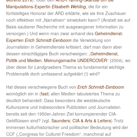
Manipulations-Expertin
Elisabeth Wehling
,
die für ein
fünfstelliges Honorar der ARD erklärte, wie sie ihre Zuschauer
noch effektiver mit „Narrativen“ einwickeln kann? (Anstatt sie auf
Basis sauberer Recherche mit ausgewogener Information zu
versorgen.) Und wenn man zwar anhand des
Geheimdienst-
Experten
Erich Schmidt-Eenboom
die Verwicklung von
Journalisten in Geheimdienste kritisiert, darf man dann aber
dessen einschlägiges Buch verschweigen: „
Geheimdienst,
Politik und Medien. Meinungsmache UNDERCOVER
“ (2004), wo
über diese für
Landgraebers
Thema so fundamental wichtige
Problematik doch umfassend aufgeklärt (!) wird?
Hat dieses verschwiegene Buch von
Erich Schmidt-Eenboom
womöglich ein in (
fast
) allen Medien tabuisiertes Thema zu
deutlich behandelt: Dass besonders die westdeutsche
Kulturszene und insbesondere Publizisten und Journalisten
bereits seit den 1950er-Jahren Ziel korrumpierender CIA-
Geldflüssen sind? (vgl.
Saunders: CIA & Arts & Letters
) Trotz
immenser kulturhistorischer und politischer Bedeutung wird der
CCF („Congress for Culturel Freedom“, manchmal auf