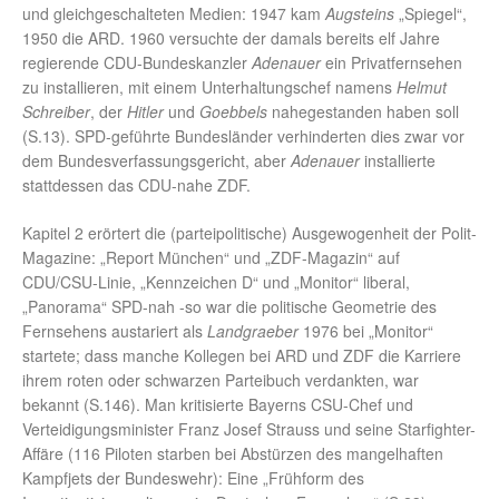
und gleichgeschalteten Medien: 1947 kam
Augsteins
„Spiegel“,
1950 die ARD. 1960 versuchte der damals bereits elf Jahre
regierende CDU-Bundeskanzler
Adenauer
ein Privatfernsehen
zu installieren, mit einem Unterhaltungschef namens
Helmut
Schreiber
, der
Hitler
und
Goebbels
nahegestanden haben soll
(S.13). SPD-geführte Bundesländer verhinderten dies zwar vor
dem Bundesverfassungsgericht, aber
Adenauer
installierte
stattdessen das CDU-nahe ZDF.
Kapitel 2 erörtert die (parteipolitische) Ausgewogenheit der Polit-
Magazine: „Report München“ und „ZDF-Magazin“ auf
CDU/CSU-Linie, „Kennzeichen D“ und „Monitor“ liberal,
„Panorama“ SPD-nah -so war die politische Geometrie des
Fernsehens austariert als
Landgraeber
1976 bei „Monitor“
startete; dass manche Kollegen bei ARD und ZDF die Karriere
ihrem roten oder schwarzen Parteibuch verdankten, war
bekannt (S.146). Man kritisierte Bayerns CSU-Chef und
Verteidigungsminister Franz Josef Strauss und seine Starfighter-
Affäre (116 Piloten starben bei Abstürzen des mangelhaften
Kampfjets der Bundeswehr): Eine „Frühform des