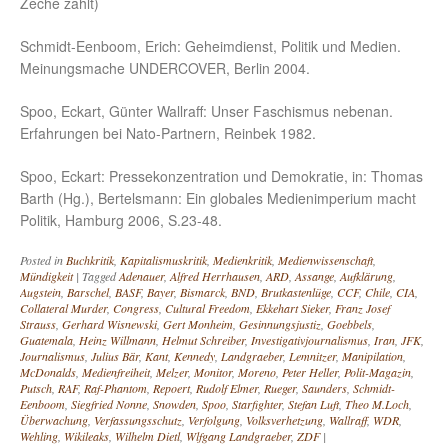
Zeche zahlt)
Schmidt-Eenboom, Erich: Geheimdienst, Politik und Medien.
Meinungsmache UNDERCOVER, Berlin 2004.
Spoo, Eckart, Günter Wallraff: Unser Faschismus nebenan.
Erfahrungen bei Nato-Partnern, Reinbek 1982.
Spoo, Eckart: Pressekonzentration und Demokratie, in: Thomas
Barth (Hg.), Bertelsmann: Ein globales Medienimperium macht
Politik, Hamburg 2006, S.23-48.
Posted in
Buchkritik
,
Kapitalismuskritik
,
Medienkritik
,
Medienwissenschaft
,
Mündigkeit
|
Tagged
Adenauer
,
Alfred Herrhausen
,
ARD
,
Assange
,
Aufklärung
,
Augstein
,
Barschel
,
BASF
,
Bayer
,
Bismarck
,
BND
,
Brutkastenlüge
,
CCF
,
Chile
,
CIA
,
Collateral Murder
,
Congress
,
Cultural Freedom
,
Ekkehart Sieker
,
Franz Josef
Strauss
,
Gerhard Wisnewski
,
Gert Monheim
,
Gesinnungsjustiz
,
Goebbels
,
Guatemala
,
Heinz Willmann
,
Helmut Schreiber
,
Investigativjournalismus
,
Iran
,
JFK
,
Journalismus
,
Julius Bär
,
Kant
,
Kennedy
,
Landgraeber
,
Lemnitzer
,
Manipilation
,
McDonalds
,
Medienfreiheit
,
Melzer
,
Monitor
,
Moreno
,
Peter Heller
,
Polit-Magazin
,
Putsch
,
RAF
,
Raf-Phantom
,
Repoert
,
Rudolf Elmer
,
Rueger
,
Saunders
,
Schmidt-
Eenboom
,
Siegfried Nonne
,
Snowden
,
Spoo
,
Starfighter
,
Stefan Luft
,
Theo M.Loch
,
Überwachung
,
Verfassungsschutz
,
Verfolgung
,
Volksverhetzung
,
Wallraff
,
WDR
,
Wehling
,
Wikileaks
,
Wilhelm Dietl
,
Wlfgang Landgraeber
,
ZDF
|