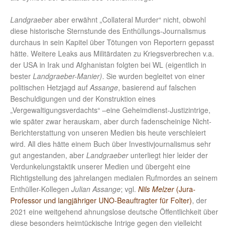
Landgraeber
aber erwähnt „Collateral Murder“ nicht, obwohl
diese historische Sternstunde des Enthüllungs-Journalismus
durchaus in sein Kapitel über Tötungen von Reportern gepasst
hätte. Weitere Leaks aus Militärdaten zu Kriegsverbrechen v.a.
der USA in Irak und Afghanistan folgten bei WL (eigentlich in
bester
Landgraeber-Manier)
. Sie wurden begleitet von einer
politischen Hetzjagd auf
Assange
, basierend auf falschen
Beschuldigungen und der Konstruktion eines
„Vergewaltigungsverdachts“ –eine Geheimdienst-Justizintrige,
wie später zwar herauskam, aber durch fadenscheinige Nicht-
Berichterstattung von unseren Medien bis heute verschleiert
wird. All dies hätte einem Buch über Investivjournalismus sehr
gut angestanden, aber
Landgraeber
unterliegt hier leider der
Verdunkelungstaktik unserer Medien und übergeht eine
Richtigstellung des jahrelangen medialen Rufmordes an seinem
Enthüller-Kollegen
Julian Assange
; vgl.
Nils Melzer
(Jura-
Professor und langjähriger UNO-Beauftragter für Folter)
, der
2021 eine weitgehend ahnungslose deutsche Öffentlichkeit über
diese besonders heimtückische Intrige gegen den vielleicht