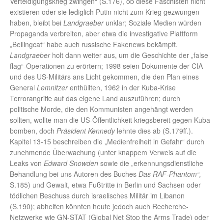
Verteidigungskrieg zwingen“ (S.176), ob diese Faschisten nicht
existieren oder sie lediglich Putin nicht zum Krieg gezwungen
haben, bleibt bei
Landgraeber
unklar; Soziale Medien würden
Propaganda verbreiten, aber etwa die investigative Plattform
„Bellingcat“ habe auch russische Fakenews bekämpft.
Landgraeber
holt dann weiter aus, um die Geschichte der „false
flag“-Operationen zu erörtern; 1998 seien Dokumente der CIA
und des US-Militärs ans Licht gekommen, die den Plan eines
General
Lemnitzer
enthüllten, 1962 in der Kuba-Krise
Terrorangriffe auf das eigene Land auszuführen; durch
politische Morde, die den Kommunisten angehängt werden
sollten, wollte man die US-Öffentlichkeit kriegsbereit gegen Kuba
bomben, doch
Präsident
Kennedy
lehnte dies ab (S.179ff.).
Kapitel 13-15 beschreiben die „Medienfreiheit in Gefahr“ durch
zunehmende Überwachung (unter knappem Verweis auf die
Leaks von
Edward Snowden
sowie die „erkennungsdienstliche
Behandlung bei uns Autoren des Buches
Das RAF-Phantom“,
S.185) und Gewalt, etwa Fußtritte in Berlin und Sachsen oder
tödlichen Beschuss durch israelisches Militär im Libanon
(S.190); abhelfen könnten heute jedoch auch Recherche-
Netzwerke wie GN-STAT (Global Net Stop the Arms Trade) oder