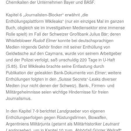
Chemikalien der Unternehmen Bayer und BASF.
Kapitel 6 „Journalisten-Blocker“ erwähnt „die
Enthüllungsplattform Wikileaks“ (nur ein einziges Mal im ganzen
Buch, obgleich sie im investigativen Mediensektor eine immense
Rolle spielt) im Fall der Schweizer Großbank Julius Bär; deren
Whistleblower
Rudolf Elmer
konnte bei deutschsprachigen
Medien nirgends Gehör finden mit seiner Enthüllung von
Geldwäsche auf den Caymans, wurde von seinem Arbeitgeber
und der Polizei verfolgt, saß unschuldig 220 Tage in U-Haft
(S.85). Erst Wikileaks brachte seine Entlastung durch
Publikation der geleakten Bank-Dokumente von
Elmer
; weitere
Enthüllungen folgten in den „Suisse Secrets“-Leaks diverser
Medien (nur nicht denen der Schweiz). Bank-, Firmen- und
Militärgeheimnisse seien wichtige Hindernisse für freien
Journalismus.
In den Kapitel 7-9 berichtet
Landgraeber
von eigenen
Enthüllungserfolgen gegen Rüstungsfirmen, Biowaffen,
Argentiniens Militärjunta (getarnt als Militärhistoriker
Leutnant
Landgraeber
), um in Kapitel 10 zum „Abhörfall Günter Wallraff“