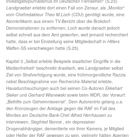
Investigativjournalismus im Deutschen Fernsehen“ (S.23).
Landgraeber
erlebte dort einen Fall von Zensur, als „Monitor“
vom Chefredakteur
Theo M.Loch
(CDU) genötigt wurde, eine
Atomkritikerin aus einem TV-Bericht über die Brokdorf-
Demonstrationen zu entfernen;
Loch
wurde danach jedoch
selbst schnell aus dem Amt geworfen, weil jemand recherchiert
hatte, dass er bei Einstellung seine Mitgliedschaft in
Hitlers
Waffen-SS verschwiegen hatte (S.25).
Kapitel 3 „Selbst erlebte Beispiele staatlicher Eingriffe in die
Medienfreiheit“ beschreibt drastisch, wie
Landgraeber
selbst
Ziel von Strafverfolgung wurde, eine frühmorgendliche Razzia
nebst Beschlagnahme von Recherche-Material erlebte,
Hausdurchsuchungen auch bei seinen Co-Autoren
Ekkehart
Sieker
und
Gerhard Wisnewski
sowie beim WDR, der Vorwurf:
„Beihilfe zum Geheimnisverrat“. Dem Autorentrio gelang u.a.
den Kronzeugen der Anklage gegen die RAF im Fall des
Mordes am Deutsche-Bank-Chef
Alfred Herrhausen
zu
interviewen;
Siegfried Nonne
, ein depressiver
Drogenabhängiger, dementierte vor ihrer Kamera, je Mitglied
oder Helfer der RAF gewesen zu sein, vielmehr hätten Agenten