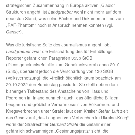
strategischen Zusammenhang in Europa aktiven „Gladio“-
Strukturen angeht, ist
Landgraeber
wohl nicht mehr auf dem
neuesten Stand, was seine Bücher und Dokumentarfilme zum
„RAF-Phantom“ noch in Anspruch nehmen konnten (vgl.
Ganser
).
Was die juristische Seite des Journalismus angeht, lobt
Landgraeber
zwar die Entschärfung des für Enthüllungs-
Reporter gefährlichen Paragrafen 353b StGB
(Dienstgeheimnis/Beihilfe zum Geheimnisverrat) anno 2010
(S.35), übersieht jedoch die Verschärfung von 130 StGB
(Volksverhetzung), die –freilich öffentlich kaum beachtet- am
20.10.2022 den Bundestag passierte: Sie stellt neben dem
bisherigen Tatbestand des Anstachelns von Hass und
Pogromen im Inland nunmehr auch „das öffentliche Billigen,
Leugnen und gröbliche Verharmlosen“ von Völkermord und
Kriegsverbrechen unter Strafe; laut dem Kritiker
Stefan Luft
zielt
das Gesetz auf „das Leugnen von Verbrechen im Ukraine-Krieg“
worin der Strafrechtler
Gerhard Strate
die Gefahr einer
gefährlich schwammigen „Gesinnungsjustiz“ sieht, die