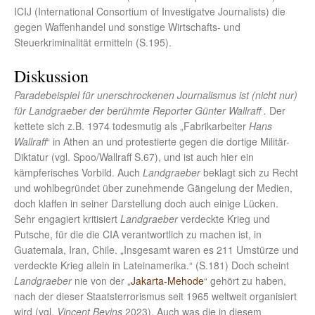
ICIJ (International Consortium of Investigatve Journalists) die
gegen Waffenhandel und sonstige Wirtschafts- und
Steuerkriminalität ermitteln (S.195).
Diskussion
Paradebeispiel für unerschrockenen Journalismus ist (nicht nur)
für Landgraeber der berühmte Reporter Günter Wallraff .
Der
kettete sich z.B. 1974 todesmutig als „Fabrikarbeiter
Hans
Wallraff
“ in Athen an und protestierte gegen die dortige Militär-
Diktatur (vgl. Spoo/Wallraff S.67), und ist auch hier ein
kämpferisches Vorbild. Auch
Landgraeber
beklagt sich zu Recht
und wohlbegründet über zunehmende Gängelung der Medien,
doch klaffen in seiner Darstellung doch auch einige Lücken.
Sehr engagiert kritisiert
Landgraeber
verdeckte Krieg und
Putsche, für die die CIA verantwortlich zu machen ist, in
Guatemala, Iran, Chile. „Insgesamt waren es 211 Umstürze und
verdeckte Krieg allein in Lateinamerika.“ (S.181) Doch scheint
Landgraeber
nie von der „
Jakarta-Mehode
“ gehört zu haben,
nach der dieser Staatsterrorismus seit 1965 weltweit organisiert
wird (vgl.
Vincent Bevins
2023). Auch was die in diesem