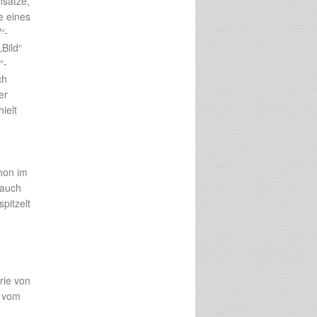
nsätze,
e eines
d“
-
Bild“
“-
ch
er
ielt
hon im
 auch
pitzelt
rie von
“ vom