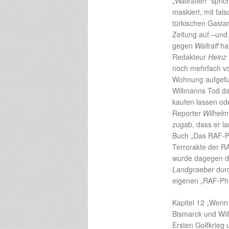
„Wallraffen“ spr
maskiert, mit fals
türkischen Gasta
Zeitung auf –und 
gegen
Wallraff
hal
Redakteur
Heinz
noch mehrfach vo
Wohnung aufgefund
Willmanns Tod dag
kaufen lassen ode
Reporter
Wilhelm 
zugab, dass er l
Buch „Das RAF-P
Terrorakte der R
wurde dagegen d
Landgraeber
durc
eigenen „RAF-Pha
Kapitel 12 „Wenn
Bismarck und Wil
Ersten Golfkrieg