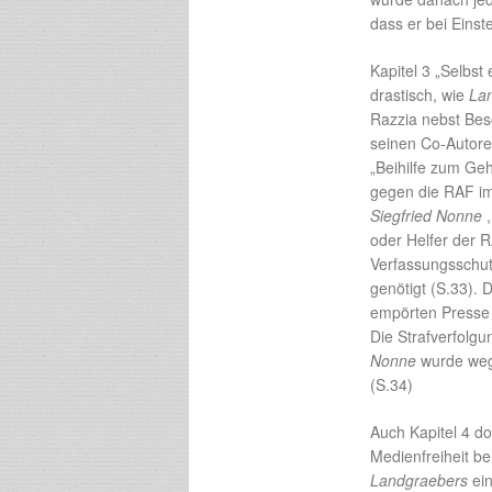
dass er bei Einst
Kapitel 3 „Selbst 
drastisch, wie
La
Razzia nebst Be
seinen Co-Autor
„Beihilfe zum Ge
gegen die RAF i
Siegfried Nonne
,
oder Helfer der 
Verfassungsschut
genötigt (S.33). 
empörten Presse 
Die Strafverfolg
Nonne
wurde wege
(S.34)
Auch Kapitel 4 do
Medienfreiheit b
Landgraebers
ein