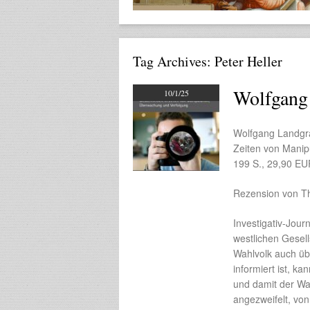
Tag Archives:
Peter Heller
Wolfgang 
10/1/25
Wolfgang Landgra
Zeiten von Manip
199 S., 29,90 E
Rezension von T
Investigativ-Jour
westlichen Gesel
Wahlvolk auch üb
informiert ist, k
und damit der Wa
angezweifelt, vo