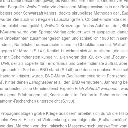
icht und damit besonders gewagtes Recherchieren meint: Undercover Ei
cher Biografie.
Wallraff
entlarvte deutschen Alltagsrassismus in der Roll
rbeiters oder Schwarzafrikaners, deckte skrupellose Methoden der
„Bil
wurde Ziel auch von illegalen Lauschangriffen. Ob Geheimdienste der „
fen, bleibt unaufgeklärt;
Wallraffs
Kronzeuge für das Abhören, der „Bild
 Willmann
wurde vom Springer-Verlag gefeuert weil er auspackte, dana
n Unbekannten zusammengeschlagen und schließlich 1980 tot in sein
en. „’Natürliche Todesursache‘ stand im Obduktionsbericht. Wallraff h
egen für Mord.“ (S.141) Kapitel 11 widmet sich Journalisten, „die sich
r mit Geheimdiensten kungeln“, allen voran der „Quick“- und „Focus“-
Dietl
, der als Experte für Terrorismus und Geheimdienste auftrat, aber
ange auch im Sold des BND stand (S.149) und dessen dubiose Rolle sc
hantom“ kritisiert wurde. BND-Mann
Dietl
kommentierte im Fernsehen
AF, hinter denen
Landgraeber
et al. den BND vermuteten. Jahrelang bes
er unbestechliche Geheimdienst-Experte
Erich Schmidt-Eenboom
, was
h eigene Erfahrungen mit „Knacklauten“ im Telefon im Rahmen seiner
ntom“-Recherchen unterstreicht (S.150).
 Propagandalügen große Kriege auslösen“ arbeitet sich durch die Histo
helm Zwo zu Hitler und Vietnamkrieg; dann folgen die „Brutkastenlüge
 und das „Märchen von den irakischen Massenvernichtungswaffen“ vom