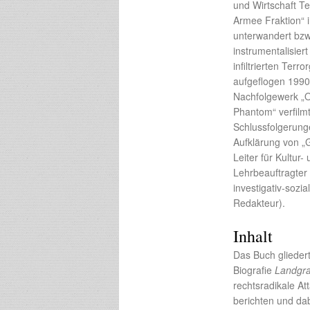
und Wirtschaft Te
Armee Fraktion“ i
unterwandert bz
instrumentalisie
infiltrierten Te
aufgeflogen 1990
Nachfolgewerk „Op
Phantom“ verfilmt
Schlussfolgerung
Aufklärung von „G
Leiter für Kultur
Lehrbeauftragter
investigativ-sozi
Redakteur).
Inhalt
Das Buch gliedert
Biografie
Landgr
rechtsradikale At
berichten und dab