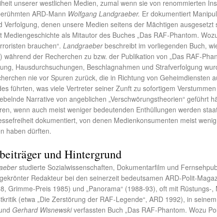
iheit unserer westlichen Medien, zumal wenn sie von renommierten Ins
berühmten ARD-Mann
Wolfgang Landgraeber.
Er dokumentiert Manipul
Verfolgung, denen unsere Medien seitens der Mächtigen ausgesetzt 
st Mediengeschichte als Mitautor des Buches „Das RAF-Phantom. Wozu 
rroristen brauchen“.
Landgraeber
beschreibt im vorliegenden Buch, wi
e) während der Recherchen zu bzw. der Publikation von „Das RAF-Pha
elung, Hausdurchsuchungen, Beschlagnahmen und Strafverfolgung wur
cherchen nie vor Spuren zurück, die in Richtung von Geheimdiensten 
es führten, was viele Vertreter seiner Zunft zu sofortigem Verstummen
nebelnde Narrative von angeblichen „Verschwörungstheorien“ geführt hä
eren, wenn auch meist weniger bedeutenden Enthüllungen werden staat
 Pressefreiheit dokumentiert, von denen Medienkonsumenten meist wenig
en haben dürften.
beiträger und Hintergrund
aeber
studierte Sozialwissenschaften, Dokumentarfilm und Fernsehpubli
isgekrönter Redakteur bei den seinerzeit bedeutsamen ARD-Polit-Maga
8, Grimme-Preis 1985) und „Panorama“ (1988-93), oft mit Rüstungs-, Mi
kritik (etwa „Die Zerstörung der RAF-Legende“, ARD 1992), in seinem
und
Gerhard Wisnewski
verfassten Buch „Das RAF-Phantom. Wozu Poli