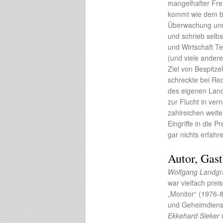
mangelhafter Fre
kommt wie dem 
Überwachung und 
und schrieb selb
und Wirtschaft Te
(und viele ander
Ziel von Bespitz
schreckte bei Re
des eigenen Land
zur Flucht in ver
zahlreichen weit
Eingriffe in die
gar nichts erfahr
Autor, Gast
Wolfgang Landgr
war vielfach pre
„Monitor“ (1976-8
und Geheimdienst
Ekkehard Sieker