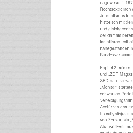
dagewesen“, 197
Rechtsextremen a
Journalismus im
historisch mit d
und gleichgesch
der damals berei
installieren, mi
nahegestanden ha
Bundesverfassun
Kapitel 2 erörter
und „ZDF-Magazin
SPD-nah -so war 
„Monitor“ starte
schwarzen Partei
Verteidigungsmini
Abstürzen des ma
Investigativjour
von Zensur, als 
Atomkritikerin a
wurde danach jed