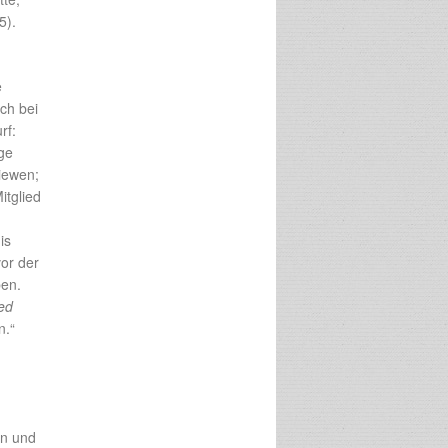
5).
e
ch bei
rf:
ge
iewen;
itglied
is
vor der
ben.
ied
n.“
en und