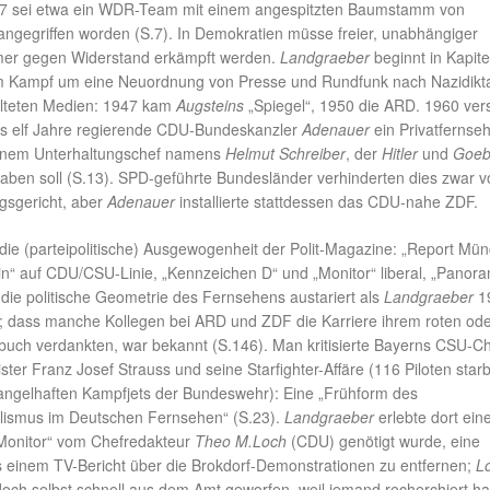
7 sei etwa ein WDR-Team mit einem angespitzten Baumstamm von
ngegriffen worden (S.7). In Demokratien müsse freier, unabhängiger
mer gegen Widerstand erkämpft werden.
Landgraeber
beginnt in Kapite
em Kampf um eine Neuordnung von Presse und Rundfunk nach Nazidikt
alteten Medien: 1947 kam
Augsteins
„Spiegel“, 1950 die ARD. 1960 ver
ts elf Jahre regierende CDU-Bundeskanzler
Adenauer
ein Privatfernse
t einem Unterhaltungschef namens
Helmut Schreiber
, der
Hitler
und
Goeb
ben soll (S.13). SPD-geführte Bundesländer verhinderten dies zwar 
gsgericht, aber
Adenauer
installierte stattdessen das CDU-nahe ZDF.
t die (parteipolitische) Ausgewogenheit der Polit-Magazine: „Report Mü
“ auf CDU/CSU-Linie, „Kennzeichen D“ und „Monitor“ liberal, „Panor
die politische Geometrie des Fernsehens austariert als
Landgraeber
19
te; dass manche Kollegen bei ARD und ZDF die Karriere ihrem roten od
buch verdankten, war bekannt (S.146). Man kritisierte Bayerns CSU-C
ster Franz Josef Strauss und seine Starfighter-Affäre (116 Piloten star
ngelhaften Kampfjets der Bundeswehr): Eine „Frühform des
nalismus im Deutschen Fernsehen“ (S.23).
Landgraeber
erlebte dort eine
„Monitor“ vom Chefredakteur
Theo M.Loch
(CDU) genötigt wurde, eine
us einem TV-Bericht über die Brokdorf-Demonstrationen zu entfernen;
L
och selbst schnell aus dem Amt geworfen, weil jemand recherchiert ha