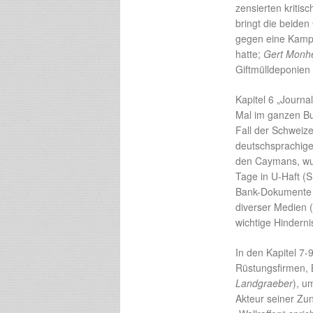
zensierten kriti
bringt die beiden
gegen eine Kampa
hatte;
Gert Monh
Giftmülldeponien
Kapitel 6 „Journa
Mal im ganzen Buc
Fall der Schweiz
deutschsprachige
den Caymans, wur
Tage in U-Haft (S
Bank-Dokumente
diverser Medien (
wichtige Hinderni
In den Kapitel 7-
Rüstungsfirmen, Bi
Landgraeber
), u
Akteur seiner Zun