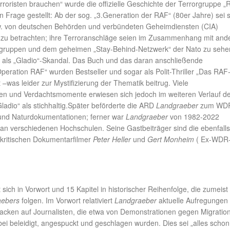
rroristen brauchen“ wurde die offizielle Geschichte der Terrorgruppe „
n Frage gestellt: Ab der sog. „3.Generation der RAF“ (80er Jahre) sei s
w. von deutschen Behörden und verbündeten Geheimdiensten (CIA)
rt zu betrachten; ihre Terroranschläge seien im Zusammenhang mit and
rrorgruppen und dem geheimen „Stay-Behind-Netzwerk“ der Nato zu sehe
 als „Gladio“-Skandal. Das Buch und das daran anschließende
eration RAF“ wurden Bestseller und sogar als Polit-Thriller „Das RAF
 –was leider zur Mystifizierung der Thematik beitrug. Viele
en und Verdachtsmomente erwiesen sich jedoch im weiteren Verlauf d
ladio“ als stichhaltig.Später beförderte die ARD
Landgraeber
zum WD
- und Naturdokumentationen; ferner war
Landgraeber
von 1982-2022
 an verschiedenen Hochschulen. Seine Gastbeiträger sind die ebenfalls
alkritischen Dokumentarfilmer
Peter Heller
und
Gert Monheim
( Ex-WDR
 sich in Vorwort und 15 Kapitel in historischer Reihenfolge, die zumeist
aebers
folgen. Im Vorwort relativiert
Landgraeber
aktuelle Aufregungen
tacken auf Journalisten, die etwa von Demonstrationen gegen Migratio
ei beleidigt, angespuckt und geschlagen wurden. Dies sei „alles schon