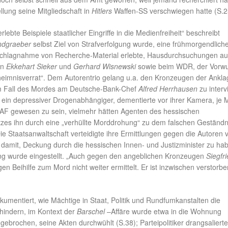
ellung seine Mitgliedschaft in
Hitlers
Waffen-SS verschwiegen hatte (S.2
erlebte Beispiele staatlicher Eingriffe in die Medienfreiheit“ beschreibt
ndgraeber
selbst Ziel von Strafverfolgung wurde, eine frühmorgendlich
schlagnahme von Recherche-Material erlebte, Hausdurchsuchungen au
en
Ekkehart Sieker
und
Gerhard Wisnewski
sowie beim WDR, der Vorwu
heimnisverrat“. Dem Autorentrio gelang u.a. den Kronzeugen der Ankla
m Fall des Mordes am Deutsche-Bank-Chef
Alfred Herrhausen
zu interv
 ein depressiver Drogenabhängiger, dementierte vor ihrer Kamera, je M
RAF gewesen zu sein, vielmehr hätten Agenten des hessischen
zes ihn durch eine „verhüllte Morddrohung“ zu dem falschen Geständn
Die Staatsanwaltschaft verteidigte ihre Ermittlungen gegen die Autoren 
damit, Deckung durch die hessischen Innen- und Justizminister zu ha
ung wurde eingestellt. „Auch gegen den angeblichen Kronzeugen
Siegfr
n Beihilfe zum Mord nicht weiter ermittelt. Er ist inzwischen verstorbe
kumentiert, wie Mächtige in Staat, Politik und Rundfumkanstalten die
ehindern, im Kontext der
Barschel
–Affäre wurde etwa in die Wohnung
gebrochen, seine Akten durchwühlt (S.38); Parteipolitiker drangsaliert