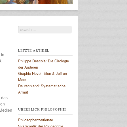
Search
LETZTE ARTIKEL
 in
4,
Philippe Descola: Die Ökologie
der Anderen
Graphic Novel: Elon & Jeff on
Mars
Deutschland: Systematische
Armut
 das
gen
ÜBERBLICK PHILOSOPHIE
 Medien
Philosophenzeitleiste
n
Systematik der Philosophie