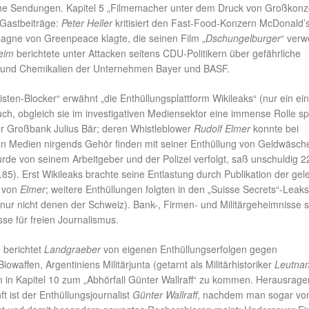
sche Sendungen. Kapitel 5 „Filmemacher unter dem Druck von Großkon
 Gastbeiträge:
Peter Heller
kritisiert den Fast-Food-Konzern McDonald’
gne von Greenpeace klagte, die seinen Film „
Dschungelburger
“ verw
eim
berichtete unter Attacken seitens CDU-Politikern über gefährliche
 und Chemikalien der Unternehmen Bayer und BASF.
listen-Blocker“ erwähnt „die Enthüllungsplattform Wikileaks“ (nur ein ei
h, obgleich sie im investigativen Mediensektor eine immense Rolle spi
er Großbank Julius Bär; deren Whistleblower
Rudolf Elmer
konnte bei
n Medien nirgends Gehör finden mit seiner Enthüllung von Geldwäsch
de von seinem Arbeitgeber und der Polizei verfolgt, saß unschuldig 2
.85). Erst Wikileaks brachte seine Entlastung durch Publikation der gel
 von
Elmer
; weitere Enthüllungen folgten in den „Suisse Secrets“-Leaks
nur nicht denen der Schweiz). Bank-, Firmen- und Militärgeheimnisse 
sse für freien Journalismus.
9 berichtet
Landgraeber
von eigenen Enthüllungserfolgen gegen
owaffen, Argentiniens Militärjunta (getarnt als Militärhistoriker
Leutnan
m in Kapitel 10 zum „Abhörfall Günter Wallraff“ zu kommen. Herausrag
ft ist der Enthüllungsjournalist
Günter Wallraff
, nachdem man sogar v