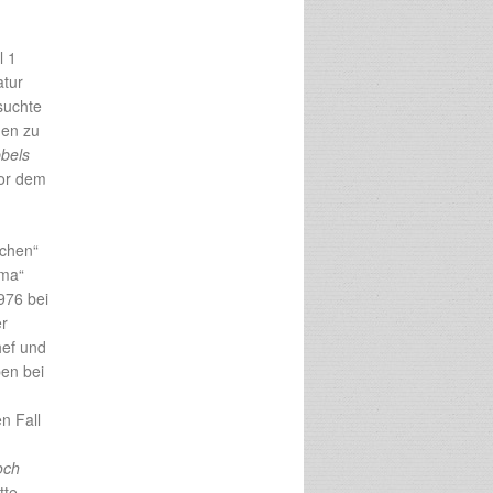
l 1
atur
suchte
hen zu
bels
vor dem
nchen“
ama“
76 bei
er
hef und
ben bei
n Fall
och
tte,