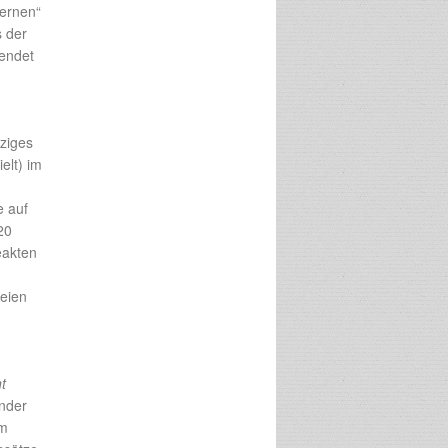
zernen“
s der
endet
nziges
elt) im
e auf
20
eakten
seien
t
ender
om