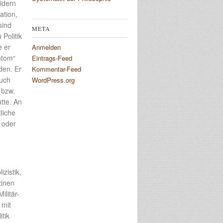
idern
ation,
sind
META
Politik
e er
Anmelden
ntom“
Eintrags-Feed
den. Er
Kommentar-Feed
auch
WordPress.org
 bzw.
tte. An
liche
 oder
zistik,
zinen
litär-
 mit
tik