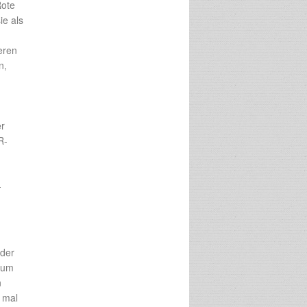
Rote
ie als
eren
n,
-
er
R-
-
 der
 um
n
 mal