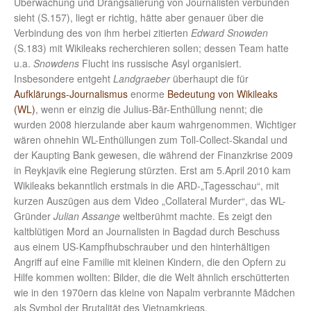
Überwachung und Drangsalierung von Journalisten verbunden
sieht (S.157), liegt er richtig, hätte aber genauer über die
Verbindung des von ihm herbei zitierten
Edward Snowden
(S.183) mit Wikileaks recherchieren sollen; dessen Team hatte
u.a.
Snowdens
Flucht ins russische Asyl organisiert.
Insbesondere entgeht
Landgraeber
überhaupt die für
Aufklärungs-Journalismus
enorme
Bedeutung von Wikileaks
(WL)
, wenn er einzig die Julius-Bär-Enthüllung nennt; die
wurden 2008 hierzulande aber kaum wahrgenommen. Wichtiger
wären ohnehin WL-Enthüllungen zum Toll-Collect-Skandal und
der Kaupting Bank gewesen, die während der Finanzkrise 2009
in Reykjavik eine Regierung stürzten. Erst am 5.April 2010 kam
Wikileaks bekanntlich erstmals in die ARD-„Tagesschau“, mit
kurzen Auszügen aus dem Video „Collateral Murder“, das WL-
Gründer
Julian
Assange
weltberühmt machte. Es zeigt den
kaltblütigen Mord an Journalisten in Bagdad durch Beschuss
aus einem US-Kampfhubschrauber und den hinterhältigen
Angriff auf eine Familie mit kleinen Kindern, die den Opfern zu
Hilfe kommen wollten: Bilder, die die Welt ähnlich erschütterten
wie in den 1970ern das kleine von Napalm verbrannte Mädchen
als Symbol der Brutalität des Vietnamkriegs.