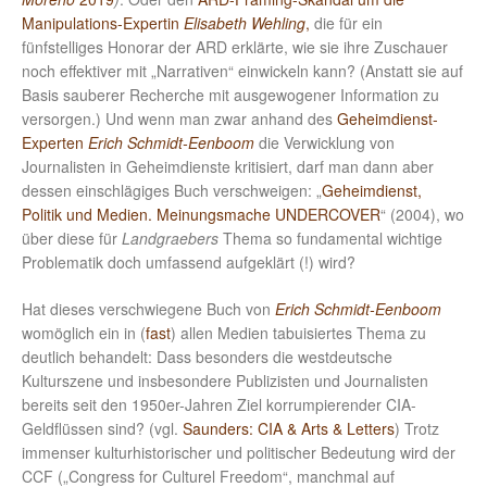
Manipulations-Expertin
Elisabeth Wehling
,
die für ein
fünfstelliges Honorar der ARD erklärte, wie sie ihre Zuschauer
noch effektiver mit „Narrativen“ einwickeln kann? (Anstatt sie auf
Basis sauberer Recherche mit ausgewogener Information zu
versorgen.) Und wenn man zwar anhand des
Geheimdienst-
Experten
Erich Schmidt-Eenboom
die Verwicklung von
Journalisten in Geheimdienste kritisiert, darf man dann aber
dessen einschlägiges Buch verschweigen: „
Geheimdienst,
Politik und Medien. Meinungsmache UNDERCOVER
“ (2004), wo
über diese für
Landgraebers
Thema so fundamental wichtige
Problematik doch umfassend aufgeklärt (!) wird?
Hat dieses verschwiegene Buch von
Erich Schmidt-Eenboom
womöglich ein in (
fast
) allen Medien tabuisiertes Thema zu
deutlich behandelt: Dass besonders die westdeutsche
Kulturszene und insbesondere Publizisten und Journalisten
bereits seit den 1950er-Jahren Ziel korrumpierender CIA-
Geldflüssen sind? (vgl.
Saunders: CIA & Arts & Letters
) Trotz
immenser kulturhistorischer und politischer Bedeutung wird der
CCF („Congress for Culturel Freedom“, manchmal auf