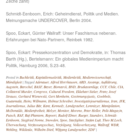
Zeche zahlt)
Schmidt-Eenboom, Erich: Geheimdienst, Politik und Medien.
Meinungsmache UNDERCOVER, Berlin 2004.
Spoo, Eckart, Günter Wallraff: Unser Faschismus nebenan.
Erfahrungen bei Nato-Partnern, Reinbek 1982.
Spoo, Eckart: Pressekonzentration und Demokratie, in: Thomas
Barth (Hg.), Bertelsmann: Ein globales Medienimperium macht
Politik, Hamburg 2006, S.23-48.
Posted in
Buchkritik
,
Kapitalismuskritik
,
Medienkritik
,
Medienwissenschaft
,
Mündigkeit
|
Tagged
Adenauer
,
Alfred Herrhausen
,
ARD
,
Assange
,
Aufklärung
,
Augstein
,
Barschel
,
BASF
,
Bayer
,
Bismarck
,
BND
,
Brutkastenlüge
,
CCF
,
Chile
,
CIA
,
Collateral Murder
,
Congress
,
Cultural Freedom
,
Ekkehart Sieker
,
Franz Josef
Strauss
,
Gerhard Wisnewski
,
Gert Monheim
,
Gesinnungsjustiz
,
Goebbels
,
Guatemala
,
Heinz Willmann
,
Helmut Schreiber
,
Investigativjournalismus
,
Iran
,
JFK
,
Journalismus
,
Julius Bär
,
Kant
,
Kennedy
,
Landgraeber
,
Lemnitzer
,
Manipilation
,
McDonalds
,
Medienfreiheit
,
Melzer
,
Monitor
,
Moreno
,
Peter Heller
,
Polit-Magazin
,
Putsch
,
RAF
,
Raf-Phantom
,
Repoert
,
Rudolf Elmer
,
Rueger
,
Saunders
,
Schmidt-
Eenboom
,
Siegfried Nonne
,
Snowden
,
Spoo
,
Starfighter
,
Stefan Luft
,
Theo M.Loch
,
Überwachung
,
Verfassungsschutz
,
Verfolgung
,
Volksverhetzung
,
Wallraff
,
WDR
,
Wehling
,
Wikileaks
,
Wilhelm Dietl
,
Wlfgang Landgraeber
,
ZDF
|