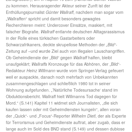
zu kommen. Herausragender Akteur seiner Zunft ist der
Enthüllungsjournalist
Günter Wallraff
, nachdem man sogar vom
„Wallraffen“ spricht und damit besonders gewagtes
Recherchieren meint: Undercover Einsätze, maskiert, mit
falscher Biografie.
Wallraff
entlarvte deutschen Alltagsrassismus
in der Rolle eines türkischen Gastarbeiters oder
Schwarzafrikaners, deckte skrupellose Methoden der
„Bild“
-
Zeitung auf –und wurde Ziel auch von illegalen Lauschangriffen.
Ob Geheimdienste der „Bild“ gegen
Wallraff
halfen, bleibt
unaufgeklärt;
Wallraffs
Kronzeuge für das Abhören, der „Bild“-
Redakteur
Heinz Willmann
wurde vom Springer-Verlag gefeuert
weil er auspackte, danach noch mehrfach von Unbekannten
zusammengeschlagen und schließlich 1980 tot in seiner
Wohnung aufgefunden. „’Natürliche Todesursache‘ stand im
Obduktionsbericht. Wallraff hielt Willmanns Tod dagegen für
Mord.“ (S.141) Kapitel 11 widmet sich Journalisten, „die sich
kaufen lassen oder mit Geheimdiensten kungeln“, allen voran
der „Quick“- und „Focus“-Reporter
Wilhelm Dietl
, der als Experte
für Terrorismus und Geheimdienste auftrat, aber zugab, dass er
lange auch im Sold des BND stand (S.149) und dessen dubiose