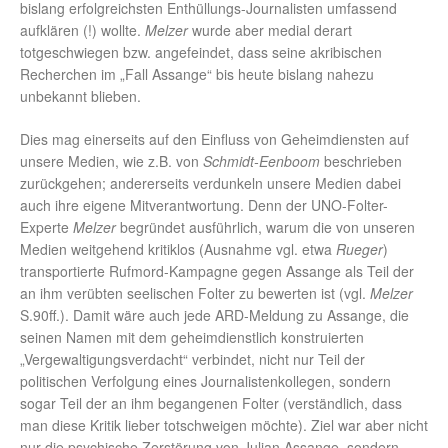
bislang erfolgreichsten Enthüllungs-Journalisten umfassend
aufklären (!) wollte.
Melzer
wurde aber medial derart
totgeschwiegen bzw. angefeindet, dass seine akribischen
Recherchen im „Fall Assange“ bis heute bislang nahezu
unbekannt blieben.
Dies mag einerseits auf den Einfluss von Geheimdiensten auf
unsere Medien, wie z.B. von
Schmidt-Eenboom
beschrieben
zurückgehen; andererseits verdunkeln unsere Medien dabei
auch ihre eigene Mitverantwortung. Denn der UNO-Folter-
Experte
Melzer
begründet ausführlich, warum die von unseren
Medien weitgehend kritiklos (Ausnahme vgl. etwa
Rueger
)
transportierte Rufmord-Kampagne gegen Assange als Teil der
an ihm verübten seelischen Folter zu bewerten ist (vgl.
Melzer
S.90ff.). Damit wäre auch jede ARD-Meldung zu Assange, die
seinen Namen mit dem geheimdienstlich konstruierten
„Vergewaltigungsverdacht“ verbindet, nicht nur Teil der
politischen Verfolgung eines Journalistenkollegen, sondern
sogar Teil der an ihm begangenen Folter (verständlich, dass
man diese Kritik lieber totschweigen möchte). Ziel war aber nicht
nur die psychische Zerstörung von Julian Assange, sondern