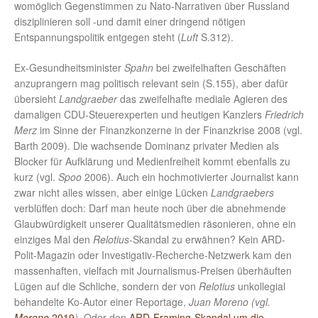
womöglich Gegenstimmen zu Nato-Narrativen über Russland
disziplinieren soll -und damit einer dringend nötigen
Entspannungspolitik entgegen steht (
Luft
S.312).
Ex-Gesundheitsminister
Spahn
bei zweifelhaften Geschäften
anzuprangern mag politisch relevant sein (S.155), aber dafür
übersieht
Landgraeber
das zweifelhafte mediale Agieren des
damaligen CDU-Steuerexperten und heutigen Kanzlers
Friedrich
Merz
im Sinne der Finanzkonzerne in der Finanzkrise 2008 (vgl.
Barth 2009). Die wachsende Dominanz privater Medien als
Blocker für Aufklärung und Medienfreiheit kommt ebenfalls zu
kurz (vgl.
Spoo
2006). Auch ein hochmotivierter Journalist kann
zwar nicht alles wissen, aber einige Lücken
Landgraebers
verblüffen doch: Darf man heute noch über die abnehmende
Glaubwürdigkeit unserer Qualitätsmedien räsonieren, ohne ein
einziges Mal den
Relotius
-Skandal zu erwähnen? Kein ARD-
Polit-Magazin oder Investigativ-Recherche-Netzwerk kam den
massenhaften, vielfach mit Journalismus-Preisen überhäuften
Lügen auf die Schliche, sondern der von
Relotius
unkollegial
behandelte Ko-Autor einer Reportage,
Juan Moreno (vgl.
Moreno
2019
)
. Oder den
ARD-Framing-Skandal um die