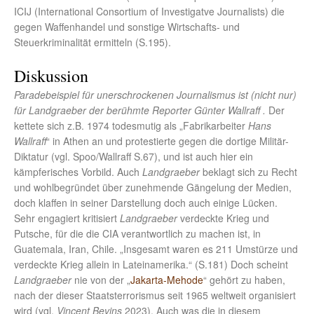
ICIJ (International Consortium of Investigatve Journalists) die
gegen Waffenhandel und sonstige Wirtschafts- und
Steuerkriminalität ermitteln (S.195).
Diskussion
Paradebeispiel für unerschrockenen Journalismus ist (nicht nur)
für Landgraeber der berühmte Reporter Günter Wallraff .
Der
kettete sich z.B. 1974 todesmutig als „Fabrikarbeiter
Hans
Wallraff
“ in Athen an und protestierte gegen die dortige Militär-
Diktatur (vgl. Spoo/Wallraff S.67), und ist auch hier ein
kämpferisches Vorbild. Auch
Landgraeber
beklagt sich zu Recht
und wohlbegründet über zunehmende Gängelung der Medien,
doch klaffen in seiner Darstellung doch auch einige Lücken.
Sehr engagiert kritisiert
Landgraeber
verdeckte Krieg und
Putsche, für die die CIA verantwortlich zu machen ist, in
Guatemala, Iran, Chile. „Insgesamt waren es 211 Umstürze und
verdeckte Krieg allein in Lateinamerika.“ (S.181) Doch scheint
Landgraeber
nie von der „
Jakarta-Mehode
“ gehört zu haben,
nach der dieser Staatsterrorismus seit 1965 weltweit organisiert
wird (vgl.
Vincent Bevins
2023). Auch was die in diesem