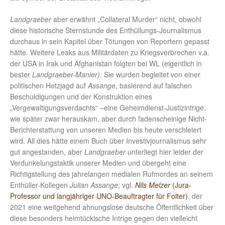
Landgraeber
aber erwähnt „Collateral Murder“ nicht, obwohl
diese historische Sternstunde des Enthüllungs-Journalismus
durchaus in sein Kapitel über Tötungen von Reportern gepasst
hätte. Weitere Leaks aus Militärdaten zu Kriegsverbrechen v.a.
der USA in Irak und Afghanistan folgten bei WL (eigentlich in
bester
Landgraeber-Manier)
. Sie wurden begleitet von einer
politischen Hetzjagd auf
Assange
, basierend auf falschen
Beschuldigungen und der Konstruktion eines
„Vergewaltigungsverdachts“ –eine Geheimdienst-Justizintrige,
wie später zwar herauskam, aber durch fadenscheinige Nicht-
Berichterstattung von unseren Medien bis heute verschleiert
wird. All dies hätte einem Buch über Investivjournalismus sehr
gut angestanden, aber
Landgraeber
unterliegt hier leider der
Verdunkelungstaktik unserer Medien und übergeht eine
Richtigstellung des jahrelangen medialen Rufmordes an seinem
Enthüller-Kollegen
Julian Assange
; vgl.
Nils Melzer
(Jura-
Professor und langjähriger UNO-Beauftragter für Folter)
, der
2021 eine weitgehend ahnungslose deutsche Öffentlichkeit über
diese besonders heimtückische Intrige gegen den vielleicht