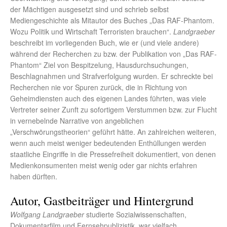
der Mächtigen ausgesetzt sind und schrieb selbst
Mediengeschichte als Mitautor des Buches „Das RAF-Phantom.
Wozu Politik und Wirtschaft Terroristen brauchen“.
Landgraeber
beschreibt im vorliegenden Buch, wie er (und viele andere)
während der Recherchen zu bzw. der Publikation von „Das RAF-
Phantom“ Ziel von Bespitzelung, Hausdurchsuchungen,
Beschlagnahmen und Strafverfolgung wurden. Er schreckte bei
Recherchen nie vor Spuren zurück, die in Richtung von
Geheimdiensten auch des eigenen Landes führten, was viele
Vertreter seiner Zunft zu sofortigem Verstummen bzw. zur Flucht
in vernebelnde Narrative von angeblichen
„Verschwörungstheorien“ geführt hätte. An zahlreichen weiteren,
wenn auch meist weniger bedeutenden Enthüllungen werden
staatliche Eingriffe in die Pressefreiheit dokumentiert, von denen
Medienkonsumenten meist wenig oder gar nichts erfahren
haben dürften.
Autor, Gastbeiträger und Hintergrund
Wolfgang Landgraeber
studierte Sozialwissenschaften,
Dokumentarfilm und Fernsehpublizistik, war vielfach