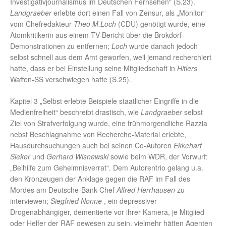
Investigativjournalismus im Deutschen Fernsehen“ (S.23).
Landgraeber
erlebte dort einen Fall von Zensur, als „Monitor“
vom Chefredakteur
Theo M.Loch
(CDU) genötigt wurde, eine
Atomkritikerin aus einem TV-Bericht über die Brokdorf-
Demonstrationen zu entfernen;
Loch
wurde danach jedoch
selbst schnell aus dem Amt geworfen, weil jemand recherchiert
hatte, dass er bei Einstellung seine Mitgliedschaft in
Hitlers
Waffen-SS verschwiegen hatte (S.25).
Kapitel 3 „Selbst erlebte Beispiele staatlicher Eingriffe in die
Medienfreiheit“ beschreibt drastisch, wie
Landgraeber
selbst
Ziel von Strafverfolgung wurde, eine frühmorgendliche Razzia
nebst Beschlagnahme von Recherche-Material erlebte,
Hausdurchsuchungen auch bei seinen Co-Autoren
Ekkehart
Sieker
und
Gerhard Wisnewski
sowie beim WDR, der Vorwurf:
„Beihilfe zum Geheimnisverrat“. Dem Autorentrio gelang u.a.
den Kronzeugen der Anklage gegen die RAF im Fall des
Mordes am Deutsche-Bank-Chef
Alfred Herrhausen
zu
interviewen;
Siegfried Nonne
, ein depressiver
Drogenabhängiger, dementierte vor ihrer Kamera, je Mitglied
oder Helfer der RAF gewesen zu sein, vielmehr hätten Agenten