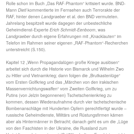
Rolle schon im Buch „Das RAF-Phantom“ kritisiert wurde. BND-
Mann
Dietl
kommentierte im Fernsehen auch Terrorakte der
RAF, hinter denen
Landgraeber
et al. den BND vermuteten.
Jahrelang bespitzelt wurde dagegen der unbestechliche
Geheimdienst-Experte
Erich Schmidt-Eenboom
, was
Landgraeber
durch eigene Erfahrungen mit „Knacklauten“ im
Telefon im Rahmen seiner eigenen „RAF-Phantom“-Recherchen
unterstreicht (S.150).
Kapitel 12 „Wenn Propagandalügen große Kriege auslösen“
arbeitet sich durch die Historie von Bismarck und Wilhelm Zwo
zu Hitler und Vietnamkrieg; dann folgen die „Brutkastenlüge“
vom Ersten Golfkrieg und das „Märchen von den irakischen
Massenvernichtungswaffen“ vom Zweiten Golfkrieg, um zu
Putins (von Jelzin begonnenen) Tschetschenienkrieg zu
kommen, dessen Wiederaufnahme durch vier tschetschenische
Bombenanschläge mit Hunderten Opfern gerechtfertigt wurde –
russische Geheimdienste, Militärs und Rüstungsfirmen kämen
aber als Hintermänner in Betracht; danach geht es um die „Lüge
von den Faschisten in der Ukraine, die Russland zum