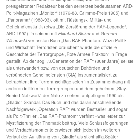
preisgekrönter Redakteur bei den seinerzeit bedeutsamen ARD-
Polit-Magazinen „Monitor“ (1976-88, Grimme-Preis 1985) und
„Panorama“ (1988-93), oft mit Rüstungs-, Militär- und
Geheimdienstkritik (etwa „Die Zerstörung der RAF-Legende“,
ARD 1992), in seinem mit
Ekkehard Sieker
und
Gerhard
Wisnewski
verfassten Buch „Das RAF-Phantom. Wozu Politik
und Wirtschaft Terroristen brauchen“ wurde die offizielle
Geschichte der Terrorgruppe „Rote Armee Fraktion“ in Frage
gestellt: Ab der sog. „3.Generation der RAF“ (80er Jahre) sei sie
als unterwandert bzw. von deutschen Behörden und
verbündeten Geheimdiensten (CIA) instrumentalisiert zu
betrachten; ihre Terroranschläge seien im Zusammenhang mit
anderen infiltrierten Terrorgruppen und dem geheimen „Stay-
Behind-Netzwerk“ der Nato zu sehen, aufgeflogen 1990 als
„Gladio“-Skandal. Das Buch und das daran anschließende
Nachfolgewerk „Operation RAF“ wurden Bestseller und sogar
als Polit-Thriller „Das RAF-Phantom“ verfilmt –was leider zur
Mystifizierung der Thematik beitrug. Viele Schlussfolgerungen
und Verdachtsmomente erwiesen sich jedoch im weiteren
Verlauf der Aufklärung von „Gladio“ als stichhaltig.Später