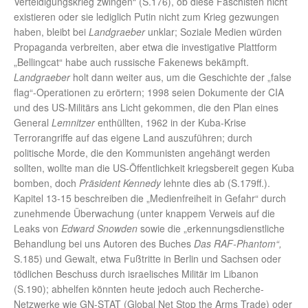
Verteidigungskrieg zwingen“ (S.176), ob diese Faschisten nicht
existieren oder sie lediglich Putin nicht zum Krieg gezwungen
haben, bleibt bei
Landgraeber
unklar; Soziale Medien würden
Propaganda verbreiten, aber etwa die investigative Plattform
„Bellingcat“ habe auch russische Fakenews bekämpft.
Landgraeber
holt dann weiter aus, um die Geschichte der „false
flag“-Operationen zu erörtern; 1998 seien Dokumente der CIA
und des US-Militärs ans Licht gekommen, die den Plan eines
General
Lemnitzer
enthüllten, 1962 in der Kuba-Krise
Terrorangriffe auf das eigene Land auszuführen; durch
politische Morde, die den Kommunisten angehängt werden
sollten, wollte man die US-Öffentlichkeit kriegsbereit gegen Kuba
bomben, doch
Präsident
Kennedy
lehnte dies ab (S.179ff.).
Kapitel 13-15 beschreiben die „Medienfreiheit in Gefahr“ durch
zunehmende Überwachung (unter knappem Verweis auf die
Leaks von
Edward Snowden
sowie die „erkennungsdienstliche
Behandlung bei uns Autoren des Buches
Das RAF-Phantom“,
S.185) und Gewalt, etwa Fußtritte in Berlin und Sachsen oder
tödlichen Beschuss durch israelisches Militär im Libanon
(S.190); abhelfen könnten heute jedoch auch Recherche-
Netzwerke wie GN-STAT (Global Net Stop the Arms Trade) oder