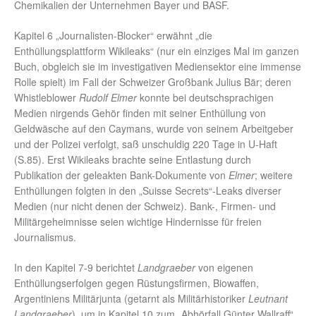
Chemikalien der Unternehmen Bayer und BASF.
Kapitel 6 „Journalisten-Blocker“ erwähnt „die
Enthüllungsplattform Wikileaks“ (nur ein einziges Mal im ganzen
Buch, obgleich sie im investigativen Mediensektor eine immense
Rolle spielt) im Fall der Schweizer Großbank Julius Bär; deren
Whistleblower
Rudolf Elmer
konnte bei deutschsprachigen
Medien nirgends Gehör finden mit seiner Enthüllung von
Geldwäsche auf den Caymans, wurde von seinem Arbeitgeber
und der Polizei verfolgt, saß unschuldig 220 Tage in U-Haft
(S.85). Erst Wikileaks brachte seine Entlastung durch
Publikation der geleakten Bank-Dokumente von
Elmer
; weitere
Enthüllungen folgten in den „Suisse Secrets“-Leaks diverser
Medien (nur nicht denen der Schweiz). Bank-, Firmen- und
Militärgeheimnisse seien wichtige Hindernisse für freien
Journalismus.
In den Kapitel 7-9 berichtet
Landgraeber
von eigenen
Enthüllungserfolgen gegen Rüstungsfirmen, Biowaffen,
Argentiniens Militärjunta (getarnt als Militärhistoriker
Leutnant
Landgraeber
), um in Kapitel 10 zum „Abhörfall Günter Wallraff“