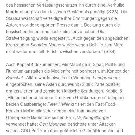
des hessischen Verfassungsschutzes ihn durch eine „verhüllte
Morddrohung“ zu dem falschen Geständnis genötigt (S.33). Die
Staatsanwaltschaft verteidigte ihre Ermittlungen gegen die
Autoren vor der empörten Presse damit, Deckung durch die
hessischen Innen- und Justizminister zu haben. Die
Strafverfolgung wurde eingestellt. „Auch gegen den angeblichen
Kronzeugen
Siegfried Nonne
wurde wegen Beihilfe zum Mord
nicht weiter ermittelt. Er ist inzwischen verstorben.“ (S.34)
Auch Kapitel 4 dokumentiert, wie Mächtige in Staat, Politik und
Rundfumkanstalten die Medienfreiheit behindern, im Kontext der
Barschel
–Affäre wurde etwa in die Wohnung
Landgraebers
eingebrochen, seine Akten durchwühlt (S.38); Parteipolitiker
drangsalierten und zensierten kritische Sendungen. Kapitel 5
„Filmemacher unter dem Druck von Großkonzernen“ bringt die
beiden Gastbeiträge:
Peter Heller
kritisiert den Fast-Food-
Konzern McDonald’s der gegen eine Kampagne von
Greenpeace klagte, die seinen Film „
Dschungelburger
“
verwendet hatte;
Gert Monheim
berichtete unter Attacken
seitens CDU-Politikern über gefährliche Giftmülldeponien und