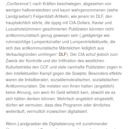
„Conference“) nach Kräften beschwiegen, abgesehen von
wenigen halbversteckten und kaum wahrgenommenen (siehe
Landgraeber!) Feigenblatt-Artikeln, wie jenem im DLF, den
hauptsächlich störte, die üppig mit CIA-Dollars, Kaviar und
Luxushotelzimmern geschmierten Publizisten könnten nicht
antikommunistisch genug gewesen sein („geldgierige wie
ruhmsüchtige Lumpenkünstler und Lumpenintellektuelle, die
sich das antikommunistische Mäntelchen lediglich aus
Verkaufsgründen umhingen“
DLF
). Der CIA schuf jedoch zum
Zweck der Kontrolle und der Infiltration des westlichen
Kulturbetriebs den CCF und viele namhafte Publizisten zogen in
den intellektuellen Kampf gegen die Sowjets: Besonders effektiv
waren die linksliberalen, sozialdemokratischen, sozialistischen
Antikommunisten. Die meisten von ihnen hatten (angeblich)
keine Ahnung, von wem ihr Geld wirklich kam, obwohl sie es
sich hätten denken können. Mehrfach angeblich eingestellt,
dürfen wir vermuten, dass dies Programm oder ähnliches
weiterläuft, vermutlich inzwischen digitalisiert.
Wenn
Landgraeber
die Digitalisierung mit zunehmender