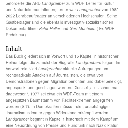
beförderte die ARD
Landgraeber
zum WDR-Leiter für Kultur-
und Naturdokumentationen; ferner war
Landgraeber
von 1982-
2022 Lehrbeauftragter an verschiedenen Hochschulen. Seine
Gastbeiträger sind die ebenfalls investigativ-sozialkritischen
Dokumentarfilmer
Peter Heller
und
Gert Monheim
( Ex-WDR-
Redakteur).
Inhalt
Das Buch gliedert sich in Vorwort und 15 Kapitel in historischer
Reihenfolge, die zumeist der Biografie
Landgraebers
folgen. Im
Vorwort relativiert
Landgraeber
aktuelle Aufregungen um
rechtsradikale Attacken auf Journalisten, die etwa von
Demonstrationen gegen Migration berichten und dabei beleidigt,
angespuckt und geschlagen wurden. Dies sei „alles schon mal
dagewesen“, 1977 sei etwa ein WDR-Team mit einem
angespitzten Baumstamm von Rechtsextremen angegriffen
worden (S.7). In Demokratien müsse freier, unabhängiger
Journalismus immer gegen Widerstand erkämpft werden.
Landgraeber
beginnt in Kapitel 1 historisch mit dem Kampf um
eine Neuordnung von Presse und Rundfunk nach Nazidiktatur