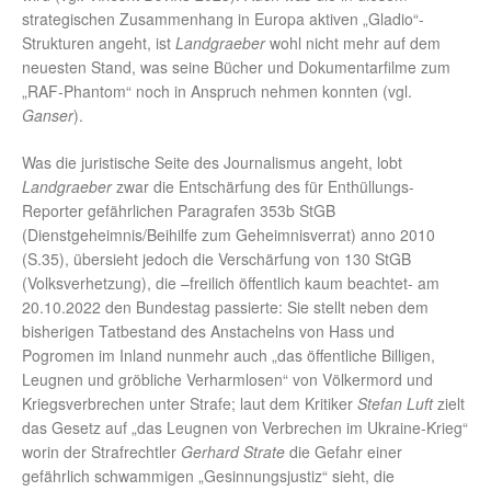
strategischen Zusammenhang in Europa aktiven „Gladio“-
Strukturen angeht, ist
Landgraeber
wohl nicht mehr auf dem
neuesten Stand, was seine Bücher und Dokumentarfilme zum
„RAF-Phantom“ noch in Anspruch nehmen konnten (vgl.
Ganser
).
Was die juristische Seite des Journalismus angeht, lobt
Landgraeber
zwar die Entschärfung des für Enthüllungs-
Reporter gefährlichen Paragrafen 353b StGB
(Dienstgeheimnis/Beihilfe zum Geheimnisverrat) anno 2010
(S.35), übersieht jedoch die Verschärfung von 130 StGB
(Volksverhetzung), die –freilich öffentlich kaum beachtet- am
20.10.2022 den Bundestag passierte: Sie stellt neben dem
bisherigen Tatbestand des Anstachelns von Hass und
Pogromen im Inland nunmehr auch „das öffentliche Billigen,
Leugnen und gröbliche Verharmlosen“ von Völkermord und
Kriegsverbrechen unter Strafe; laut dem Kritiker
Stefan Luft
zielt
das Gesetz auf „das Leugnen von Verbrechen im Ukraine-Krieg“
worin der Strafrechtler
Gerhard Strate
die Gefahr einer
gefährlich schwammigen „Gesinnungsjustiz“ sieht, die